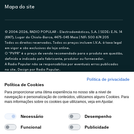
Mapa do site
© 2004-2026, RADIO POPULAR - Electrodomésticos, S.A. | SEDE: E.N. 14
(KM7), Lugar do Chiolo-Barca, 4475-045 Maia | NIF: 500 674 205
Todos os direitos reservados. Todos os preços incluem I.V.A. à taxa legal
em vigor e são exclusivos da loja online.
O "PVPR" é o preço de venda recomendado para o produto em questão,
definido e indicado pelo fabricante, produtor ou fornecedor.
A Radio Popular não se responsabiliza por eventuais erros publicados
no site. Design por Radio Popular.
Política de privacidade
** TAEG CARTÃO DE CRÉDITO RP/ON: 18,5%
Política de Cookies
Ex. para limite de crédito de €1.500, reembolsado em 12 meses, TAN
Para proporcionar uma ótima experiência no nosso site a nivel de
14,79%.
navegação e personalização de conteúdos, utilizamos alguns Cookies. Para
Crédito sujeito a aprovação pelo Cetelem, marca BNP Paribas Personal
mais informações sobre os cookies que utilizamos, veja em Ajustar.
Finance, S.A., Sucursal em Portugal. Informe-se no 21 721 90 00 (dias
úteis, 9-20h).
A Rádio Popular – Eletrodomésticos S.A. (Registo BdP848) atua como
Necessário
Desempenho
intermediário de crédito a título acessório e com exclusividade (registo
BdP 2314.)
Funcional
Publicidade