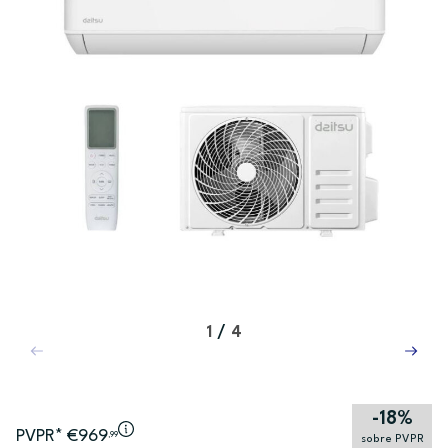
1
/
4
-18%
PVPR* €969
,99
sobre PVPR