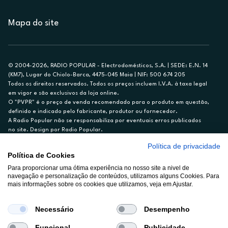
Mapa do site
© 2004-2026, RADIO POPULAR - Electrodomésticos, S.A. | SEDE: E.N. 14
(KM7), Lugar do Chiolo-Barca, 4475-045 Maia | NIF: 500 674 205
Todos os direitos reservados. Todos os preços incluem I.V.A. à taxa legal
em vigor e são exclusivos da loja online.
O "PVPR" é o preço de venda recomendado para o produto em questão,
definido e indicado pelo fabricante, produtor ou fornecedor.
A Radio Popular não se responsabiliza por eventuais erros publicados
no site. Design por Radio Popular.
Política de privacidade
** TAEG CARTÃO DE CRÉDITO RP/ON: 18,5%
Política de Cookies
Ex. para limite de crédito de €1.500, reembolsado em 12 meses, TAN
Para proporcionar uma ótima experiência no nosso site a nivel de
14,79%.
navegação e personalização de conteúdos, utilizamos alguns Cookies. Para
Crédito sujeito a aprovação pelo Cetelem, marca BNP Paribas Personal
mais informações sobre os cookies que utilizamos, veja em Ajustar.
Finance, S.A., Sucursal em Portugal. Informe-se no 21 721 90 00 (dias
úteis, 9-20h).
A Rádio Popular – Eletrodomésticos S.A. (Registo BdP848) atua como
Necessário
Desempenho
intermediário de crédito a título acessório e com exclusividade (registo
BdP 2314.)
Funcional
Publicidade