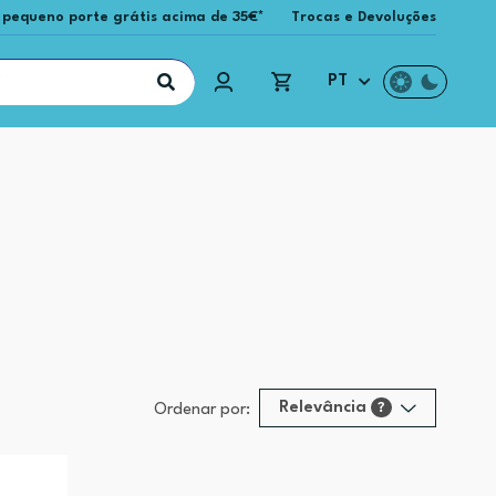
 pequeno porte grátis acima de 35€*
Trocas e Devoluções
PT
Relevância
?
Ordenar por:
Relevância
?
Preço (mais alto)