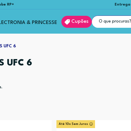
ube RP+
Entrega
Cupões
LECTRONIA & PRINCESSE
S UFC 6
S UFC 6
e.
Até 10x Sem Juros