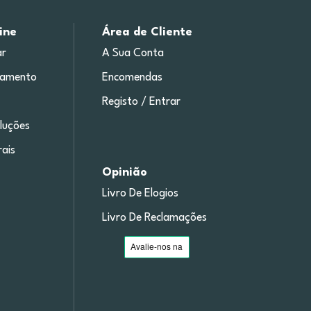
ine
Área de Cliente
r
A Sua Conta
gamento
Encomendas
Registo / Entrar
luções
ais
Opinião
Livro De Elogios
Livro De Reclamações