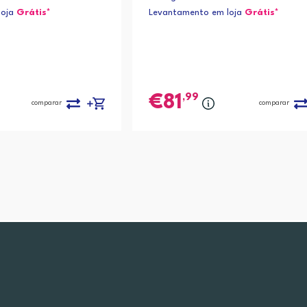
loja
Grátis*
Levantamento em loja
Grátis*
,99
81
comparar
comparar