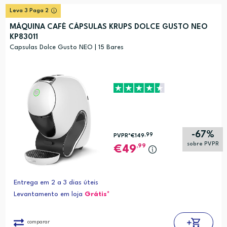
Relevância
?
Leva 3 Paga 2
Preço (mais alto)
MÁQUINA CAFÉ CÁPSULAS KRUPS DOLCE GUSTO NEO
KP83011
Preço (mais baixo)
Capsulas Dolce Gusto NEO | 15 Bares
Alfabética (A-Z)
Alfabética (Z-A)
-67%
,99
PVPR*
€149
sobre PVPR
,99
49
Entrega em 2 a 3 dias úteis
Levantamento em loja
Grátis*
comparar