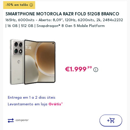
Relevância
?
-10% em talão
Preço (mais alto)
SMARTPHONE MOTOROLA RAZR FOLD 512GB BRANCO
Preço (mais baixo)
165Hz, 6000nits - Aberto: 8,09", 120Hz, 6200nits, 2k, 2484x2232
| 16 GB | 512 GB | Snapdragon® 8 Gen 5 Mobile Platform
Alfabética (A-Z)
Alfabética (Z-A)
,99
1.999
Entrega em 1 a 2 dias úteis
Levantamento em loja
Grátis*
comparar