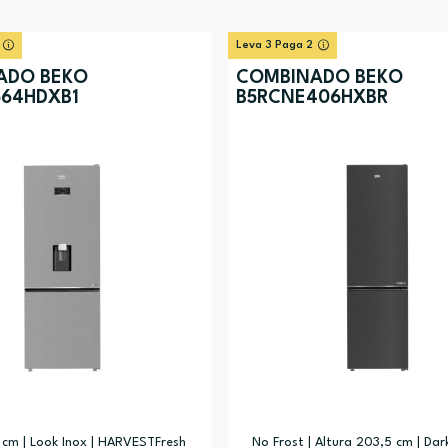
Leva 3 Paga 2
ADO BEKO
COMBINADO BEKO
64HDXB1
B5RCNE406HXBR
 cm | Look Inox | HARVESTFresh
No Frost | Altura 203,5 cm | Dark