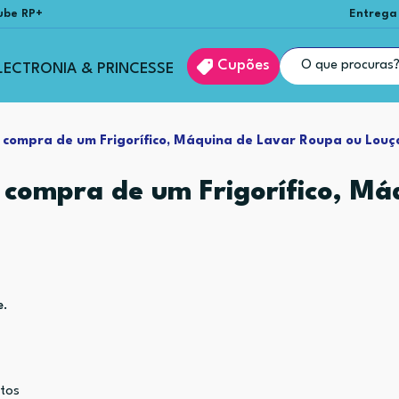
ube RP+
Entrega
Cupões
LECTRONIA & PRINCESSE
 compra de um Frigorífico, Máquina de Lavar Roupa ou Louç
 compra de um Frigorífico, Má
e.
tos