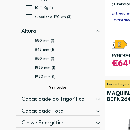
; Iluminaç
10-11 Kg (1)
érias ; Sm
Entrega em
superior a 190 cm (3)
Levantame
Altura
580 mm (1)
845 mm (1)
PVPR*
€9
850 mm (1)
64
1865 mm (1)
1920 mm (1)
Leva 3 Paga 2
MÁQUIN
Capacidade do frigorífico
BDFN26
210 l (1)
Capacidade Total
249 l (1)
316 l (1)
Classe Energética
340 l (1)
355 l (1)