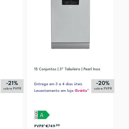
15 Conjuntos | 3º Tabuleiro | Pearl Inox
-21%
-20%
Entrega em 3 a 4 dias úteis
sobre PVPR
sobre PVPR
Levantamento em loja
Grátis*
PVPR*
€749
,99