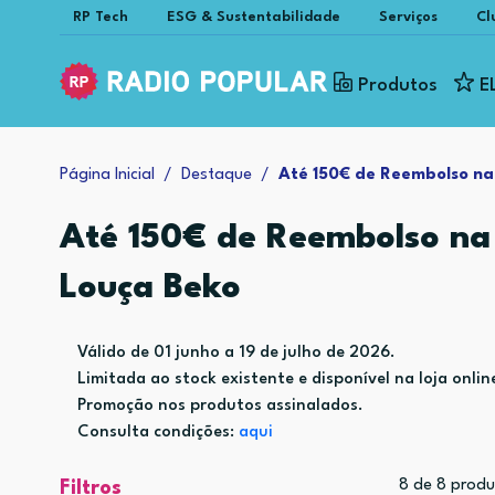
RP Tech
ESG & Sustentabilidade
Serviços
Cl
Produtos
E
Página Inicial
Destaque
Até 150€ de Reembolso na
Até 150€ de Reembolso na
Louça Beko
Válido de 01 junho a 19 de julho de 2026.
Limitada ao stock existente e disponível na loja onlin
Promoção nos produtos assinalados.
Consulta condições:
aqui
8
de
8
produ
Filtros