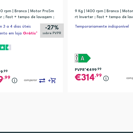
00 rpm | Branco | Motor ProSm
9 Kg | 1400 rpm | Branco | Mot
er ; Fast + tempo de lavagem ;
rt Inverter ; Fast + tempo de la
; SilentTech
rumClear ; SilentTech
 3 a 4 dias úteis
Temporariamente indisponível
-27%
nto em loja
Grátis*
sobre PVPR
PVPR*
€499
,99
49
,99
,99
314
,99
9
com
comparar