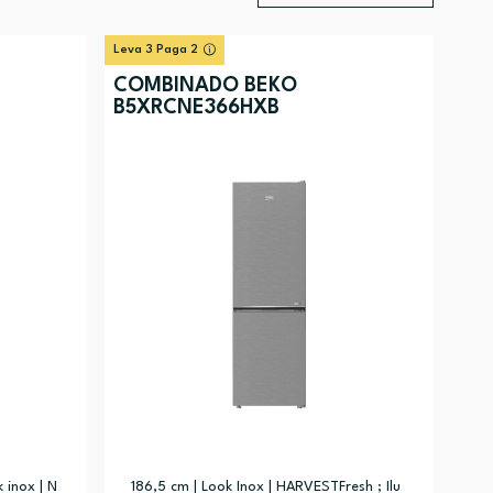
Relevância
?
Leva 3 Paga 2
Preço (mais alto)
COMBINADO BEKO
B5XRCNE366HXB
Preço (mais baixo)
Alfabética (A-Z)
Alfabética (Z-A)
 inox | N
186,5 cm | Look Inox | HARVESTFresh ; Ilu