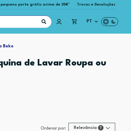
 pequeno porte grátis acima de 35€*
Trocas e Devoluções
PT
a Beko
quina de Lavar Roupa ou
Relevância
?
Ordenar por: