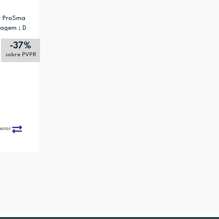
or ProSma
vagem ; D
-37%
sobre PVPR
parar