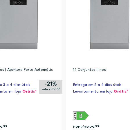
os | Abertura Porta Automátic
14 Conjuntos | Inox
-21%
 3 a 4 dias úteis
Entrega em 3 a 4 dias úteis
sobre PVPR
nto em loja
Grátis*
Levantamento em loja
Grátis*
9
,99
PVPR*
€629
,99