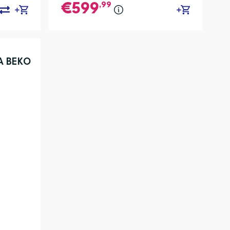
,99
599
A BEKO