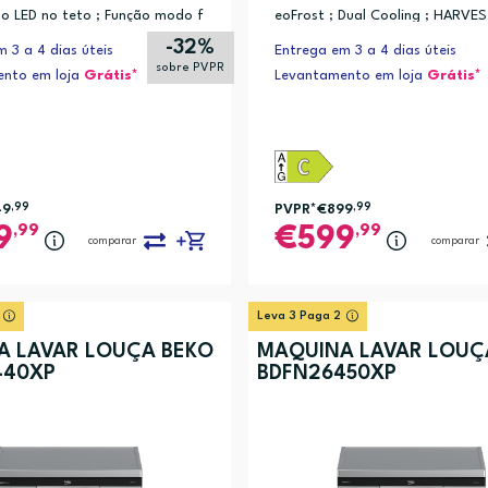
ão LED no teto ; Função modo f
eoFrost ; Dual Cooling ; HARVES
oothFit 90 Graus ; Aeroflow
EverFresch
-32%
 3 a 4 dias úteis
Entrega em 3 a 4 dias úteis
sobre PVPR
nto em loja
Grátis*
Levantamento em loja
Grátis*
49
,99
PVPR*
€899
,99
,99
,99
9
599
comparar
comparar
Leva 3 Paga 2
A LAVAR LOUÇA BEKO
MÁQUINA LAVAR LOUÇ
440XP
BDFN26450XP