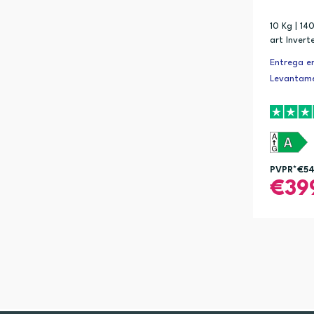
10 Kg | 14
art Invert
DrumClear 
Entrega em
Levantame
PVPR*
€5
39