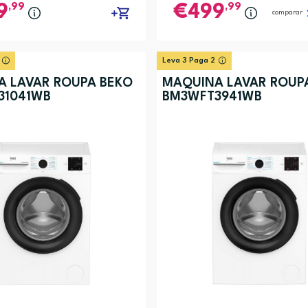
,99
,99
9
499
comparar
Leva 3 Paga 2
A LAVAR ROUPA BEKO
MÁQUINA LAVAR ROUP
31041WB
BM3WFT3941WB