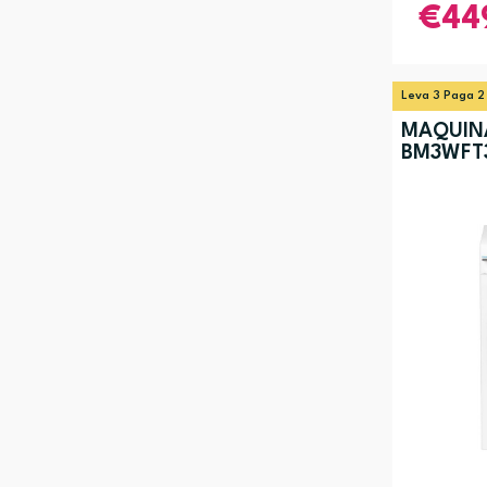
44
Leva 3 Paga 2
MÁQUIN
BM3WFT