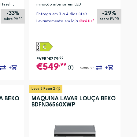
TFresh ;
minação interior em LED
-33%
-29%
Entrega em 3 a 4 dias úteis
sobre PVPR
sobre PVPR
Levantamento em loja
Grátis*
PVPR*
€779
,99
,99
549
comparar
Leva 3 Paga 2
A BEKO
MÁQUINA LAVAR LOUÇA BEKO
BDFN36560XWP