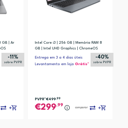
 GB | Ar
Intel Core i3 | 256 GB | Memória RAM 8
eOS
GB | Intel UHD Graphics | ChromeOS
-11%
-40%
Entrega em 3 a 4 dias úteis
sobre PVPR
sobre PVPR
Levantamento em loja
Grátis*
PVPR*
€499
,99
,99
299
comparar