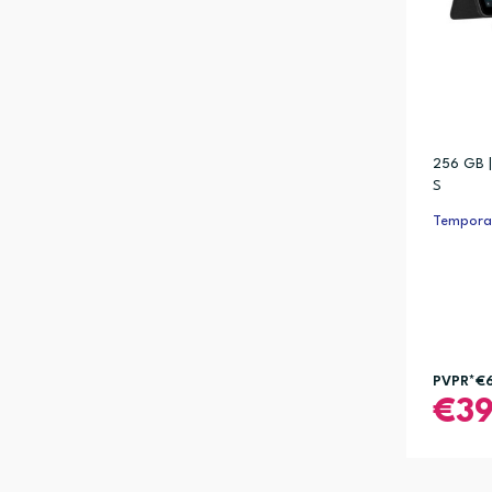
256 GB 
S
Temporar
PVPR*
€
3