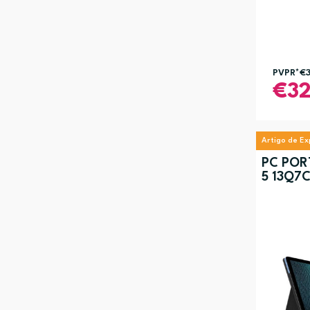
PVPR*
€
3
Artigo de E
PC POR
5 13Q7