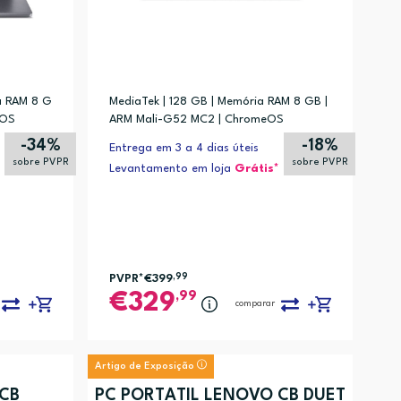
a RAM 8 G
MediaTek | 128 GB | Memória RAM 8 GB |
eOS
ARM Mali-G52 MC2 | ChromeOS
-34%
-18%
Entrega em 3 a 4 dias úteis
sobre PVPR
sobre PVPR
Levantamento em loja
Grátis*
PVPR*
€399
,99
,99
329
comparar
Artigo de Exposição
 CB
PC PORTÁTIL LENOVO CB DUET