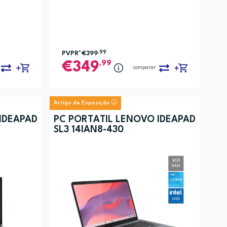
PVPR*
€399
,99
,99
349
comparar
Artigo de Exposição
IDEAPAD
PC PORTÁTIL LENOVO IDEAPAD
SL3 14IAN8-430