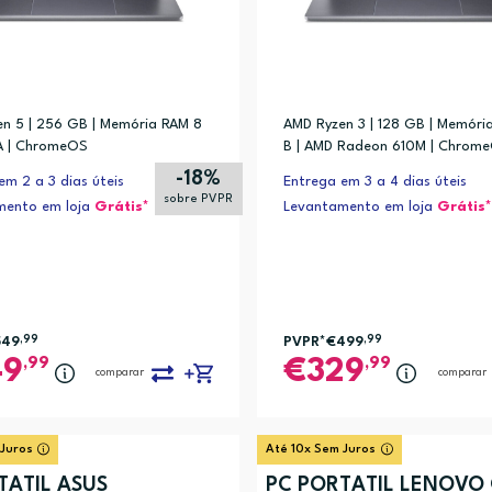
n 5 | 256 GB | Memória RAM 8
AMD Ryzen 3 | 128 GB | Memóri
A | ChromeOS
B | AMD Radeon 610M | Chrom
-18%
em 2 a 3 dias úteis
Entrega em 3 a 4 dias úteis
sobre PVPR
mento em loja
Grátis*
Levantamento em loja
Grátis*
549
,99
PVPR*
€499
,99
,99
,99
49
329
comparar
comparar
 Juros
Até 10x Sem Juros
TÁTIL ASUS
PC PORTÁTIL LENOVO