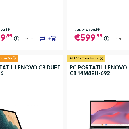
399
,99
PVPR*
€799
,99
,99
,99
29
599
comparar
comparar
xposição
Até 10x Sem Juros
TÁTIL LENOVO CB DUET
PC PORTÁTIL LENOVO 
C6
CB 14M8911-692