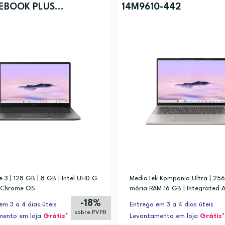
EBOOK PLUS
14M9610-442
CTA-3NAHDCC1
e 3 | 128 GB | 8 GB | Intel UHD G
MediaTek Kompanio Ultra | 256
| Chrome OS
mória RAM 16 GB | Integrated
rtalis-G925 MC | ChromeOS
-18%
em 3 a 4 dias úteis
Entrega em 3 a 4 dias úteis
sobre PVPR
mento em loja
Grátis*
Levantamento em loja
Grátis*