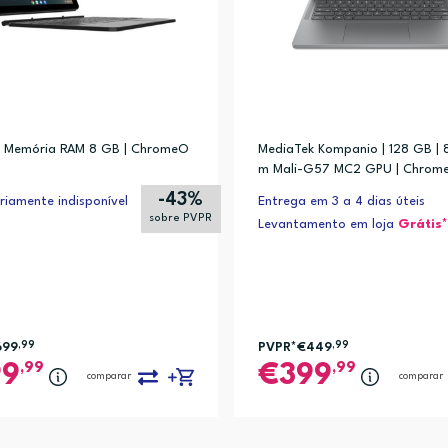
| Memória RAM 8 GB | ChromeO
MediaTek Kompanio | 128 GB | 8
m Mali-G57 MC2 GPU | Chrom
-43%
iamente indisponível
Entrega em 3 a 4 dias úteis
sobre PVPR
Levantamento em loja
Grátis*
699
,99
PVPR*
€449
,99
,99
,99
99
399
comparar
comparar