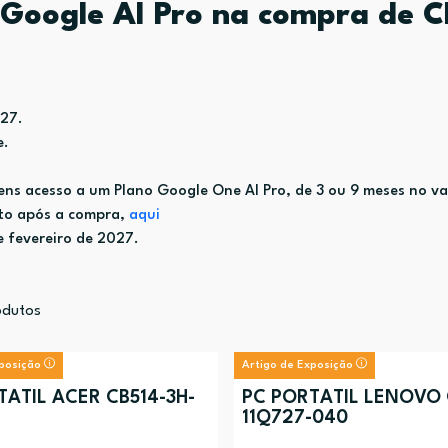
e Google AI Pro na compra de
027.
e.
 acesso a um Plano Google One AI Pro, de 3 ou 9 meses no val
isto após a compra,
aqui
e fevereiro de 2027.
dutos
xposição
Artigo de Exposição
TÁTIL ACER CB514-3H-
PC PORTÁTIL LENOVO
11Q727-040