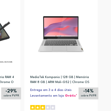
Alfabética (A-Z)
Alfabética (Z-A)
ria RAM 4
MediaTek Kompanio | 128 GB | Memória
Chrome O
RAM 8 GB | ARM Mali-G52 | Chrome OS
Entrega em 3 a 4 dias úteis
-29%
-14%
Levantamento em loja
Grátis*
sobre PVPR
sobre PVPR