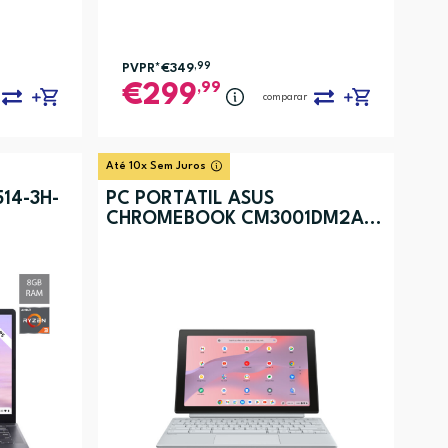
PVPR*
€349
,99
,99
299
comparar
Até 10x Sem Juros
14-3H-
PC PORTÁTIL ASUS
CHROMEBOOK CM3001DM2A-
K5DG52SC3