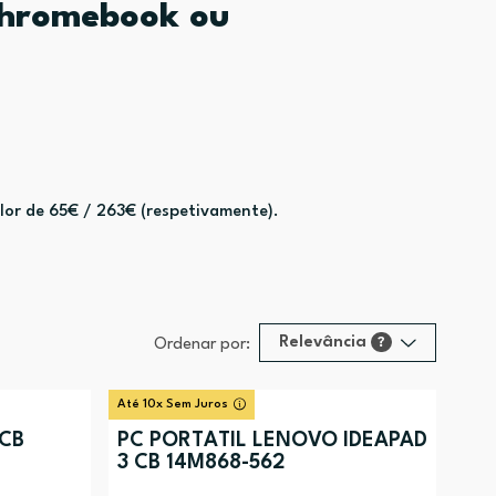
 Chromebook ou
or de 65€ / 263€ (respetivamente).
Relevância
?
Ordenar por:
Relevância
?
Até 10x Sem Juros
Preço (mais alto)
 CB
PC PORTÁTIL LENOVO IDEAPAD
3 CB 14M868-562
Preço (mais baixo)