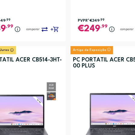
549
,99
PVPR*
€349
,99
,99
,99
49
249
comparar
comparar
 Juros
Artigo de Exposição
TÁTIL ACER CB514-3HT-
PC PORTÁTIL ACER CB5
00 PLUS