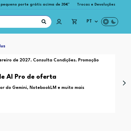
 pequeno porte grátis acima de 35€*
Trocas e Devoluções
PT
lus
vereiro de 2027. Consulta Condições. Promoção
e AI Pro de oferta
or do Gemini, NotebookLM e muito mais