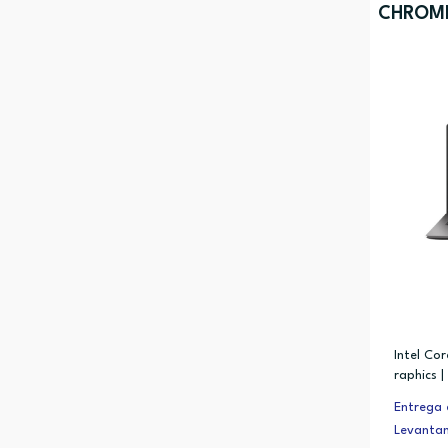
CHROM
CB1405
Intel Cor
raphics 
Entrega 
Levanta