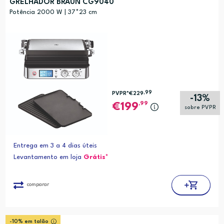
GRELHADOR BRAUN CG9040
Preço (mais baixo)
Potência 2000 W | 37*23 cm
Alfabética (A-Z)
Alfabética (Z-A)
,99
PVPR*
€229
-13%
,99
199
sobre PVPR
Entrega em 3 a 4 dias úteis
Levantamento em loja
Grátis*
comparar
-10% em talão