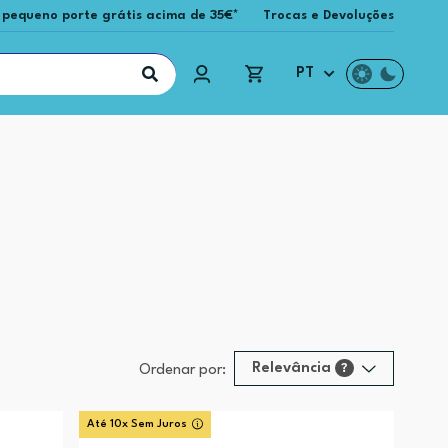
 pequeno porte grátis acima de 35€*
Trocas e Devoluções
PT
Relevância
?
Ordenar por:
Relevância
?
Até 10x Sem Juros
Preço (mais alto)