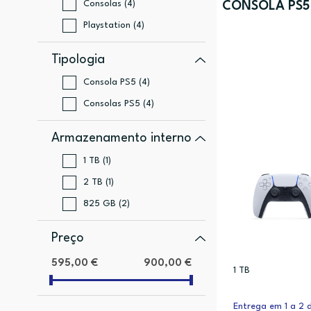
Consolas (4)
CONSOLA PS5 
Playstation (4)
Tipologia
Consola PS5 (4)
Consolas PS5 (4)
Armazenamento interno
1 TB (1)
2 TB (1)
825 GB (2)
Preço
595,00 €
900,00 €
1 TB
Entrega em 1 a 2 d