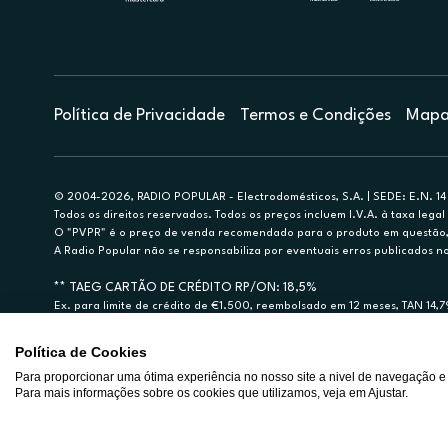
Política de Privacidade
Termos e Condições
Mapa 
© 2004-2026, RADIO POPULAR - Electrodomésticos, S.A. | SEDE: E.N. 14 
Todos os direitos reservados. Todos os preços incluem I.V.A. à taxa legal 
O "PVPR" é o preço de venda recomendado para o produto em questão, d
A Radio Popular não se responsabiliza por eventuais erros publicados no
** TAEG CARTÃO DE CRÉDITO RP/ON: 18,5%
Ex. para limite de crédito de €1.500, reembolsado em 12 meses, TAN 14,
Crédito sujeito a aprovação pelo Cetelem, marca BNP Paribas Personal Fi
A Rádio Popular – Eletrodomésticos S.A. (Registo BdP848) atua como inter
Política de Cookies
Para proporcionar uma ótima experiência no nosso site a nivel de navegação e
Para mais informações sobre os cookies que utilizamos, veja em Ajustar.