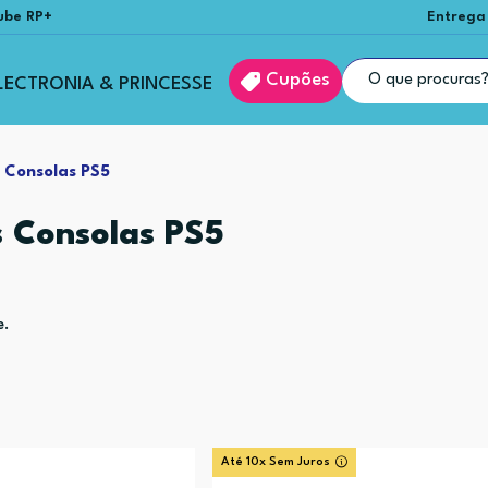
ube RP+
Entrega
Cupões
LECTRONIA & PRINCESSE
 Consolas PS5
s Consolas PS5
e.
Até 10x Sem Juros