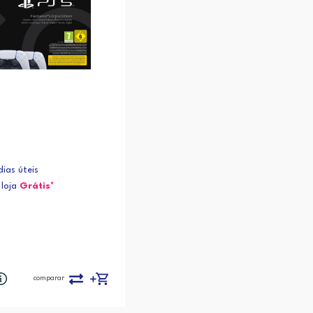
ias úteis
loja
Grátis*
comparar