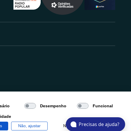
.
sário
Desempenho
Funcional
cidade
Precisas de ajuda?
os
Não, ajustar
Negar