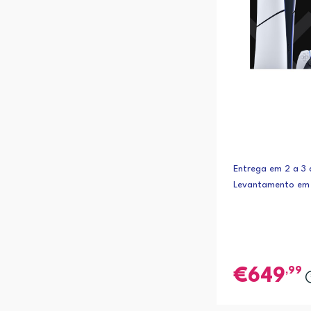
Entrega em 2 a 3 d
Levantamento em 
,99
649