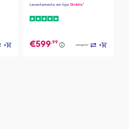
Levantamento em loja
Grátis*
,99
599
comparar