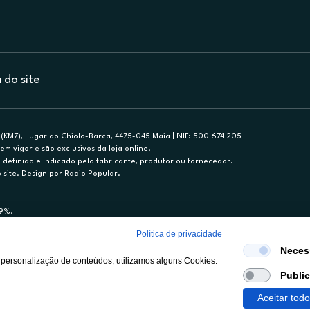
do site
(KM7), Lugar do Chiolo-Barca, 4475-045 Maia | NIF: 500 674 205
em vigor e são exclusivos da loja online.
efinido e indicado pelo fabricante, produtor ou fornecedor.
 site. Design por Radio Popular.
79%.
nance, S.A., Sucursal em Portugal. Informe-se no 21 721 90 00 (dias úteis, 9-20h)
Política de privacidade
mediário de crédito a título acessório e com exclusividade (registo BdP 2314.)
Neces
 personalização de conteúdos, utilizamos alguns Cookies.
Publi
Aceitar tod