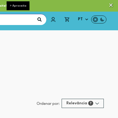
 pequeno porte grátis acima de 35€*
Trocas e Devoluções
oite!
> Aproveita
PT
Relevância
?
Ordenar por:
Relevância
?