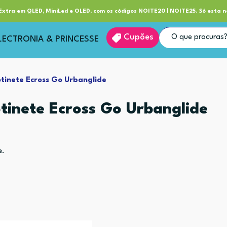
ube RP+
Entrega
xtra em QLED, MiniLed e OLED, com os códigos NOITE20 | NOITE25. Só esta n
Cupões
LECTRONIA & PRINCESSE
tinete Ecross Go Urbanglide
tinete Ecross Go Urbanglide
e.