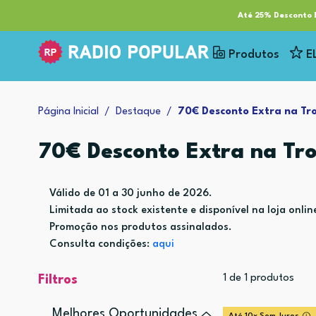
RP Tech
ESG & Sustentabilidade
Serviços
Cl
Até 25% Desconto E
Produtos
E
Página Inicial
Destaque
70€ Desconto Extra na Tro
70€ Desconto Extra na Tro
Válido de 01 a 30 junho de 2026.
Limitada ao stock existente e disponível na loja onlin
Promoção nos produtos assinalados.
Consulta condições:
aqui
1
de
1
produtos
Filtros
Melhores Oportunidades