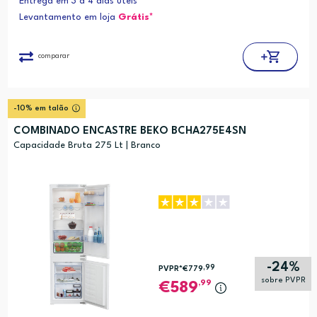
Entrega em 3 a 4 dias úteis
Levantamento em loja
Grátis*
comparar
-10% em talão
COMBINADO ENCASTRE BEKO BCHA275E4SN
Capacidade Bruta 275 Lt | Branco
-24%
,99
PVPR*
€779
sobre PVPR
,99
589