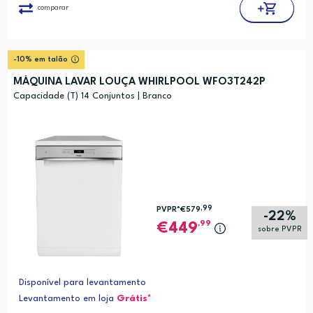
comparar
-10% em talão
MÁQUINA LAVAR LOUÇA WHIRLPOOL WFO3T242P
Capacidade (T) 14 Conjuntos | Branco
,99
PVPR*
€579
-22%
,99
449
sobre PVPR
Disponível para levantamento
Levantamento em loja
Grátis*