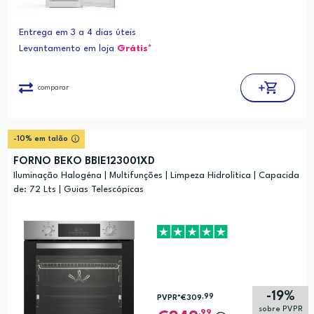
Entrega em 3 a 4 dias úteis
Levantamento em loja
Grátis*
comparar
-10% em talão
FORNO BEKO BBIE123001XD
Iluminação Halogéna | Multifunções | Limpeza Hidrolitica | Capacida
de: 72 Lts | Guias Telescópicas
-19%
,99
PVPR*
€309
sobre PVPR
,99