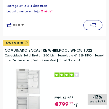
Entrega em 3 a 4 dias úteis
Levantamento em loja
Grátis*
comparar
-10% em talão
COMBINADO ENCASTRE WHIRLPOOL WHC18 T322
Capacidade Total Bruta : 250 Lts | Tecnologia 6º SENTIDO | Tecnol
ogia Zen Inverter | Porta Reversível | Total No Frost
-13%
,99
PVPR*
€919
sobre PVPR
,99
799