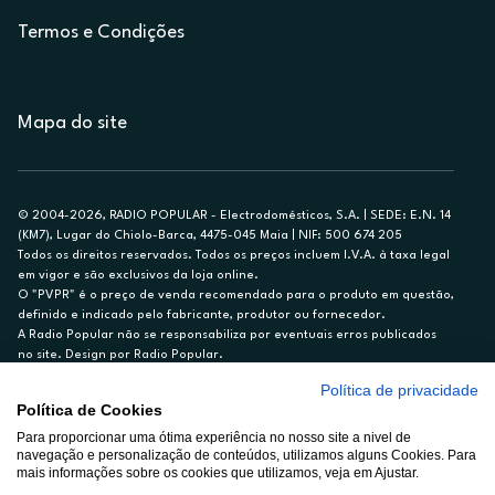
Termos e Condições
Mapa do site
© 2004-2026, RADIO POPULAR - Electrodomésticos, S.A. | SEDE: E.N. 14
(KM7), Lugar do Chiolo-Barca, 4475-045 Maia | NIF: 500 674 205
Todos os direitos reservados. Todos os preços incluem I.V.A. à taxa legal
em vigor e são exclusivos da loja online.
O "PVPR" é o preço de venda recomendado para o produto em questão,
definido e indicado pelo fabricante, produtor ou fornecedor.
A Radio Popular não se responsabiliza por eventuais erros publicados
no site. Design por Radio Popular.
Política de privacidade
** TAEG CARTÃO DE CRÉDITO RP/ON: 18,5%
Política de Cookies
Ex. para limite de crédito de €1.500, reembolsado em 12 meses, TAN
Para proporcionar uma ótima experiência no nosso site a nivel de
14,79%.
navegação e personalização de conteúdos, utilizamos alguns Cookies. Para
Crédito sujeito a aprovação pelo Cetelem, marca BNP Paribas Personal
mais informações sobre os cookies que utilizamos, veja em Ajustar.
Finance, S.A., Sucursal em Portugal. Informe-se no 21 721 90 00 (dias