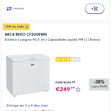
comparar
-10% em talão
ARCA BEKO CF200EWN
Estático | Largura 90,5 cm | Capacidade Liquida 198 Lt | Branco
-38%
,99
PVPR*
€399
sobre PVPR
,99
249
Entrega em 3 a 4 dias úteis