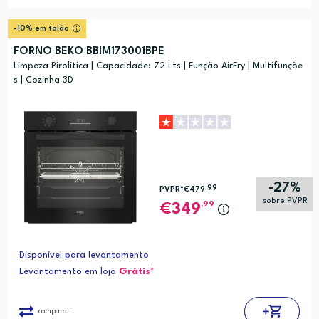
-10% em talão
FORNO BEKO BBIM173001BPE
Limpeza Pirolitica | Capacidade: 72 Lts | Função AirFry | Multifunçõe
s | Cozinha 3D
-27%
,99
PVPR*
€479
sobre PVPR
,99
349
Disponível para levantamento
Levantamento em loja
Grátis*
comparar