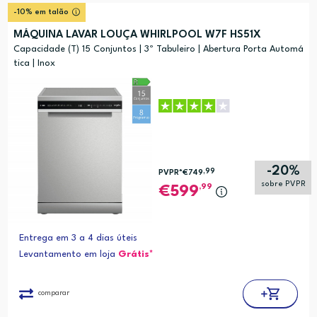
Relevância
?
-10% em talão
Preço (mais alto)
MÁQUINA LAVAR LOUÇA WHIRLPOOL W7F HS51X
Preço (mais baixo)
Capacidade (T) 15 Conjuntos | 3º Tabuleiro | Abertura Porta Automá
tica | Inox
Alfabética (A-Z)
Alfabética (Z-A)
-20%
,99
PVPR*
€749
sobre PVPR
,99
599
Entrega em 3 a 4 dias úteis
Levantamento em loja
Grátis*
comparar