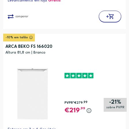
Levantamento em loja
Grátis*
comparar
-10% em talão
ARCA BEKO FS 166020
Altura 81,8 cm | Branco
-21%
,99
PVPR*
€279
sobre PVPR
,99
219