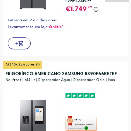
,99
PVPR*
€2349
ferramenta
,99
1.749
de
poupança
Entrega em 2 a 3 dias úteis
energética
Levantamento em loja
Grátis*
Youreko.
Até 10x Sem Juros
FRIGORÍFICO AMERICANO SAMSUNG RS90F66BETEF
No-frost | 614 Lt | Dispensador Água | Dispensador Gelo | Inox
Esta
844 €
de poupança energética
ação
1
Modelos mais eficientes