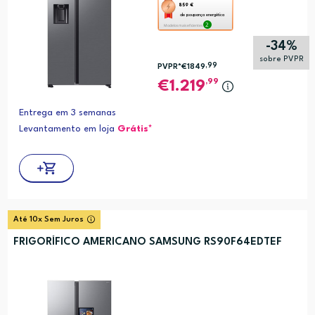
Esta
859 €
de poupança energética
ação
2
Modelos mais eficientes
abre
-34%
a
sobre PVPR
,99
PVPR*
€1849
ferramenta
,99
1.219
de
poupança
Entrega em 3 semanas
energética
Levantamento em loja
Grátis*
Youreko.
Até 10x Sem Juros
FRIGORÍFICO AMERICANO SAMSUNG RS90F64EDTEF