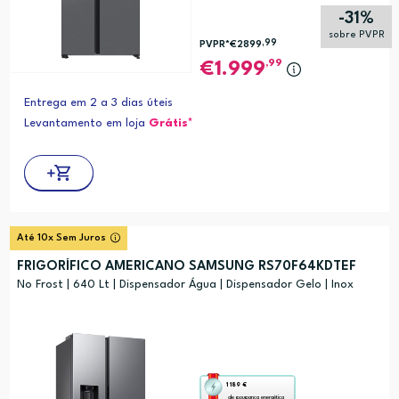
abre
-31%
a
sobre PVPR
,99
PVPR*
€2899
ferramenta
,99
1.999
de
poupança
Entrega em 2 a 3 dias úteis
energética
Levantamento em loja
Grátis*
Youreko.
Até 10x Sem Juros
FRIGORÍFICO AMERICANO SAMSUNG RS70F64KDTEF
No Frost | 640 Lt | Dispensador Água | Dispensador Gelo | Inox
Esta
1 189 €
de poupança energética