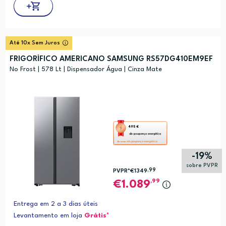
Até 10x Sem Juros
FRIGORÍFICO AMERICANO SAMSUNG RS57DG410EM9EF
No Frost | 578 Lt | Dispensador Água | Cinza Mate
Esta
495 €
de poupança energética
ação
em poupança energética
Bronze
abre
-19%
a
sobre PVPR
,99
PVPR*
€1349
ferramenta
,99
1.089
de
poupança
Entrega em 2 a 3 dias úteis
energética
Levantamento em loja
Grátis*
Youreko.