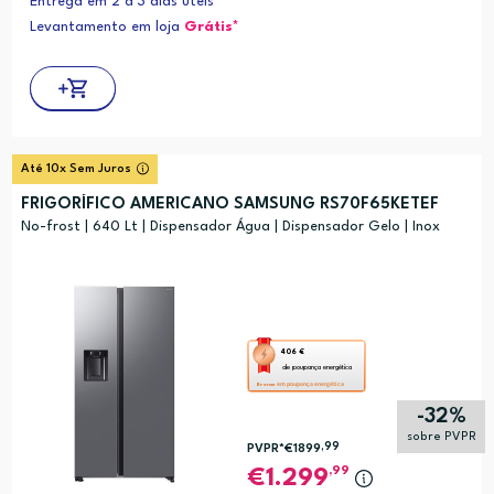
Entrega em 2 a 3 dias úteis
energética
Levantamento em loja
Grátis*
Youreko.
Até 10x Sem Juros
FRIGORÍFICO AMERICANO SAMSUNG RS70F65KETEF
No-frost | 640 Lt | Dispensador Água | Dispensador Gelo | Inox
Esta
406 €
de poupança energética
ação
em poupança energética
Bronze
abre
-32%
a
sobre PVPR
,99
PVPR*
€1899
ferramenta
,99
1.299
de