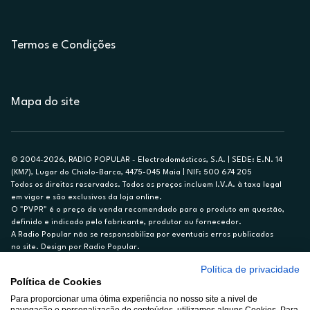
Termos e Condições
Mapa do site
© 2004-2026, RADIO POPULAR - Electrodomésticos, S.A. | SEDE: E.N. 14
(KM7), Lugar do Chiolo-Barca, 4475-045 Maia | NIF: 500 674 205
Todos os direitos reservados. Todos os preços incluem I.V.A. à taxa legal
em vigor e são exclusivos da loja online.
O "PVPR" é o preço de venda recomendado para o produto em questão,
definido e indicado pelo fabricante, produtor ou fornecedor.
A Radio Popular não se responsabiliza por eventuais erros publicados
no site. Design por Radio Popular.
Política de privacidade
** TAEG CARTÃO DE CRÉDITO RP/ON: 18,5%
Política de Cookies
Ex. para limite de crédito de €1.500, reembolsado em 12 meses, TAN
14,79%.
Para proporcionar uma ótima experiência no nosso site a nivel de