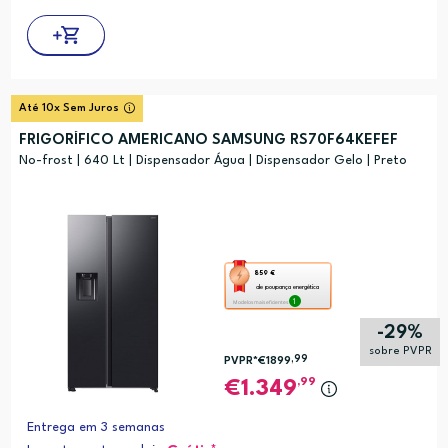
Até 10x Sem Juros
FRIGORÍFICO AMERICANO SAMSUNG RS70F64KEFEF
No-frost | 640 Lt | Dispensador Água | Dispensador Gelo | Preto
Esta
859 €
de poupança energética
ação
1
Modelos mais eficientes
abre
-29%
a
sobre PVPR
,99
PVPR*
€1899
ferramenta
,99
1.349
de
poupança
Entrega em 3 semanas
energética