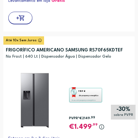
Levantamento em loja
Grátis*
Youreko.
Até 10x Sem Juros
FRIGORÍFICO AMERICANO SAMSUNG RS70F65KDTEF
No Frost | 640 Lt | Dispensador Água | Dispensador Gelo
Esta
1 189 €
de poupança energética
ação
em poupança energética
Prata
abre
-30%
a
sobre PVPR
,99
PVPR*
€2149
ferramenta
,99
1.499
de
poupança