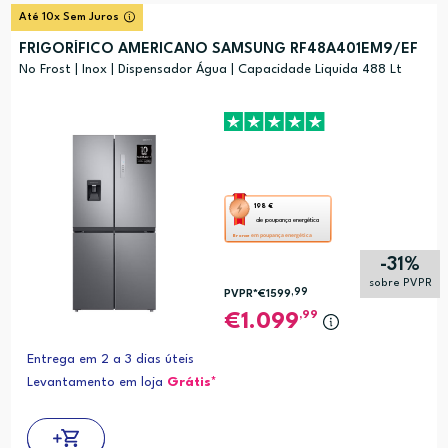
Relevância
?
Até 10x Sem Juros
Preço (mais alto)
FRIGORÍFICO AMERICANO SAMSUNG RF48A401EM9/EF
Preço (mais baixo)
No Frost | Inox | Dispensador Água | Capacidade Liquida 488 Lt
Alfabética (A-Z)
Alfabética (Z-A)
Esta
198 €
de poupança energética
ação
em poupança energética
Bronze
abre
-31%
a
sobre PVPR
,99
PVPR*
€1599
ferramenta
,99
1.099
de
poupança
Entrega em 2 a 3 dias úteis
energética
Levantamento em loja
Grátis*
Youreko.