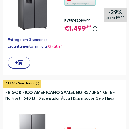
ação
em poupança energética
Prata
abre
-29%
a
sobre PVPR
,99
PVPR*
€2099
ferramenta
,99
1.499
de
poupança
Entrega em 3 semanas
energética
Levantamento em loja
Grátis*
Youreko.
Até 10x Sem Juros
FRIGORÍFICO AMERICANO SAMSUNG RS70F64KETEF
No Frost | 640 Lt | Dispensador Água | Dispensador Gelo | Inox