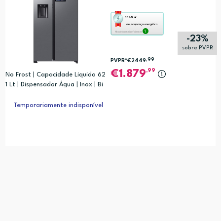
Esta
1 189 €
de poupança energética
ação
1
Modelos mais eficientes
-23%
abre
sobre PVPR
a
,99
PVPR*
€2449
ferramenta
,99
1.879
No Frost | Capacidade Liquida 62
de
1 Lt | Dispensador Água | Inox | Bi
poupança
xby;
energética
Temporariamente indisponível
Youreko.