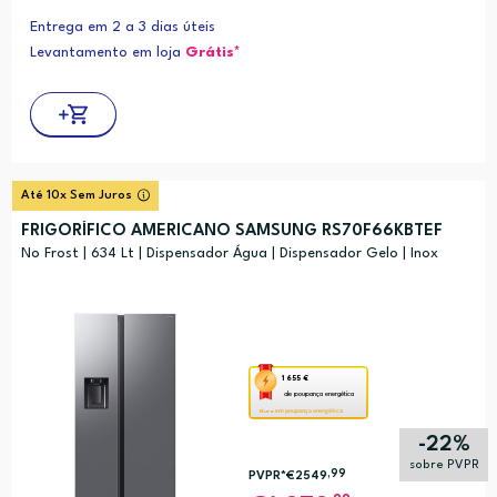
poupança
Entrega em 2 a 3 dias úteis
energética
Levantamento em loja
Grátis*
Youreko.
Até 10x Sem Juros
FRIGORÍFICO AMERICANO SAMSUNG RS70F66KBTEF
No Frost | 634 Lt | Dispensador Água | Dispensador Gelo | Inox
Esta
1 655 €
de poupança energética
ação
em poupança energética
Ouro
abre
-22%
a
sobre PVPR
,99
PVPR*
€2549
ferramenta