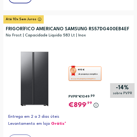
Até 10x Sem Juros
FRIGORÍFICO AMERICANO SAMSUNG RS57DG400EB4EF
No Frost | Capacidade Liquida 583 Lt | Inox
Esta
490 €
de poupança energética
ação
em poupança energética
Bronze
abre
-14%
a
sobre PVPR
,99
PVPR*
€1049
ferramenta
,99
899
de
poupança
Entrega em 2 a 3 dias úteis
energética
Levantamento em loja
Grátis*
Youreko.