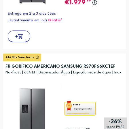
,99
1.979
de
poupança
Entrega em 2 a 3 dias úteis
energética
Levantamento em loja
Grátis*
Youreko.
Até 10x Sem Juros
FRIGORÍFICO AMERICANO SAMSUNG RS70F66KCTEF
No-frost | 634 Lt | Dispensador Água | Ligação rede de água | Inox
Esta
1 438 €
de poupança energética
ação
em poupança energética
Ouro
abre
-26%
a
sobre PVPR