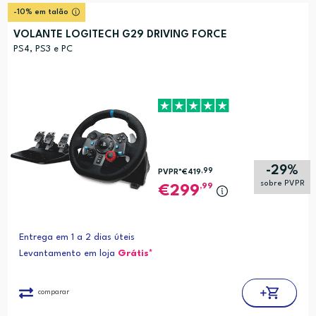
Relevância
?
-10% em talão
Preço (mais alto)
VOLANTE LOGITECH G29 DRIVING FORCE
Preço (mais baixo)
PS4, PS3 e PC
Alfabética (A-Z)
Alfabética (Z-A)
-29%
,99
PVPR*
€419
sobre PVPR
,99
299
Entrega em 1 a 2 dias úteis
Levantamento em loja
Grátis*
comparar