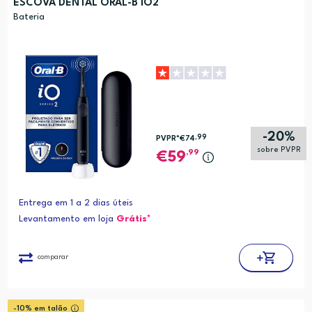
ESCOVA DENTAL ORAL-B IO2
Preço (mais baixo)
Bateria
Alfabética (A-Z)
Alfabética (Z-A)
-20%
,99
PVPR*
€74
sobre PVPR
,99
59
Entrega em 1 a 2 dias úteis
Levantamento em loja
Grátis*
comparar
-10% em talão