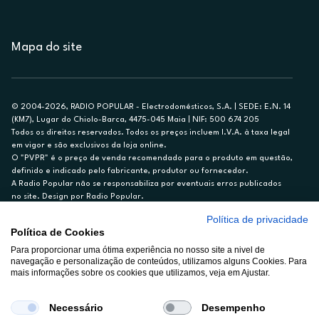
Mapa do site
© 2004-2026, RADIO POPULAR - Electrodomésticos, S.A. | SEDE: E.N. 14
(KM7), Lugar do Chiolo-Barca, 4475-045 Maia | NIF: 500 674 205
Todos os direitos reservados. Todos os preços incluem I.V.A. à taxa legal
em vigor e são exclusivos da loja online.
O "PVPR" é o preço de venda recomendado para o produto em questão,
definido e indicado pelo fabricante, produtor ou fornecedor.
A Radio Popular não se responsabiliza por eventuais erros publicados
no site. Design por Radio Popular.
Política de privacidade
** TAEG CARTÃO DE CRÉDITO RP/ON: 18,5%
Política de Cookies
Ex. para limite de crédito de €1.500, reembolsado em 12 meses, TAN
Para proporcionar uma ótima experiência no nosso site a nivel de
14,79%.
navegação e personalização de conteúdos, utilizamos alguns Cookies. Para
Crédito sujeito a aprovação pelo Cetelem, marca BNP Paribas Personal
mais informações sobre os cookies que utilizamos, veja em Ajustar.
Finance, S.A., Sucursal em Portugal. Informe-se no 21 721 90 00 (dias
úteis, 9-20h).
A Rádio Popular – Eletrodomésticos S.A. (Registo BdP848) atua como
Necessário
Desempenho
intermediário de crédito a título acessório e com exclusividade (registo