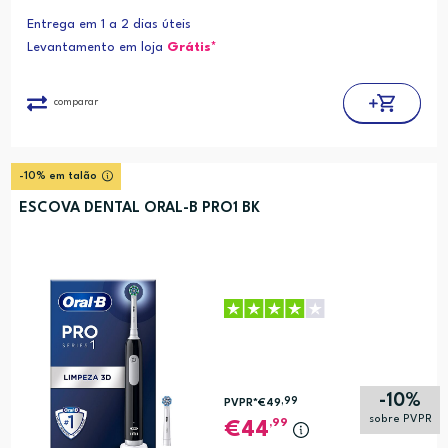
Entrega em 1 a 2 dias úteis
Levantamento em loja
Grátis*
comparar
-10% em talão
ESCOVA DENTAL ORAL-B PRO1 BK
-10%
,99
PVPR*
€49
sobre PVPR
,99
44