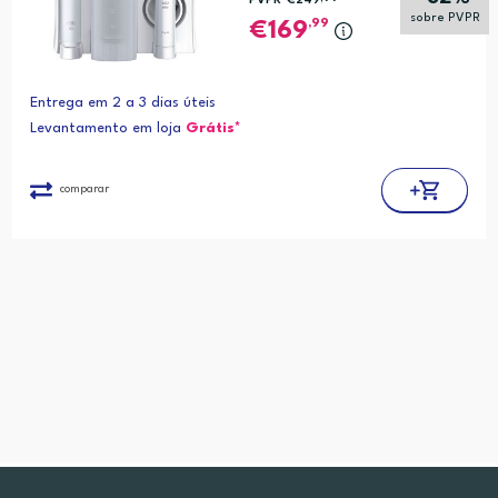
PVPR*
€249
sobre PVPR
,99
169
Entrega em 2 a 3 dias úteis
Levantamento em loja
Grátis*
comparar