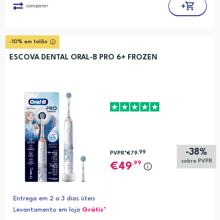
comparar
-10% em talão
ESCOVA DENTAL ORAL-B PRO 6+ FROZEN
-38%
,99
PVPR*
€79
sobre PVPR
,99
49
Entrega em 2 a 3 dias úteis
Levantamento em loja
Grátis*