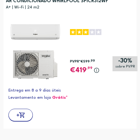
AR CONDICIONADO WHIRLPOOL SPICR312WF
A+ | Wi-Fi | 24 m2
-30%
,99
PVPR*
€599
sobre PVPR
,99
419
Entrega em 8 a 9 dias úteis
Levantamento em loja
Grátis*