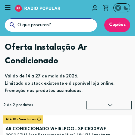
Cupões
Oferta Instalação Ar
Condicionado
Válido de 14 a 27 de maio de 2026.
Limitada ao stock existente e disponível loja online.
Promoção nos produtos assinalados.
2
de
2
produtos
Relevância
?
Até 10x Sem Juros
Preço (mais alto)
AR CONDICIONADO WHIRLPOOL SPICR309WF
Preço (mais baixo)