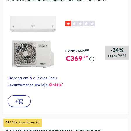
9000 BTU | Área Recomendada 18 m2 | Wi-Fi | A++/A+++
Alfabética (A-Z)
Alfabética (Z-A)
-34%
,99
PVPR*
€559
sobre PVPR
,99
369
Entrega em 8 a 9 dias úteis
Levantamento em loja
Grátis*
Até 10x Sem Juros