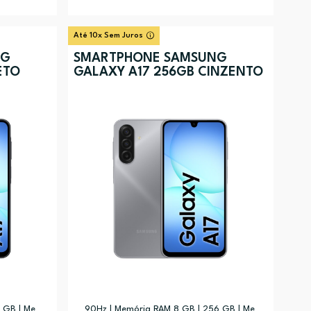
Até 10x Sem Juros
NG
SMARTPHONE SAMSUNG
ETO
GALAXY A17 256GB CINZENTO
 GB | Me
90Hz | Memória RAM 8 GB | 256 GB | Me