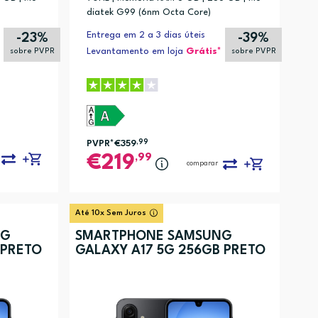
diatek G99 (6nm Octa Core)
Entrega em 2 a 3 dias úteis
-23%
-39%
Levantamento em loja
Grátis*
sobre PVPR
sobre PVPR
PVPR*
€359
,99
,99
219
comparar
Até 10x Sem Juros
NG
SMARTPHONE SAMSUNG
 PRETO
GALAXY A17 5G 256GB PRETO