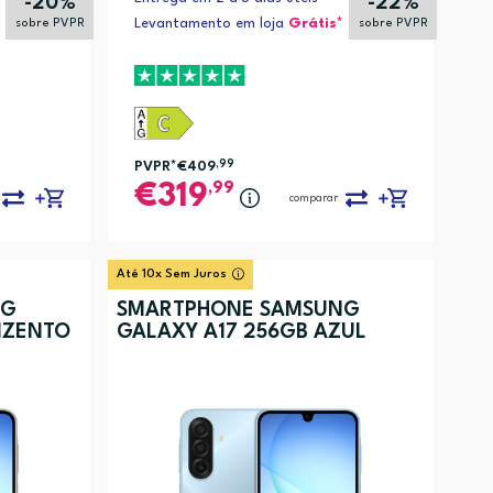
-20%
-22%
Levantamento em loja
Grátis*
sobre PVPR
sobre PVPR
PVPR*
€409
,99
,99
319
comparar
Até 10x Sem Juros
NG
SMARTPHONE SAMSUNG
NZENTO
GALAXY A17 256GB AZUL