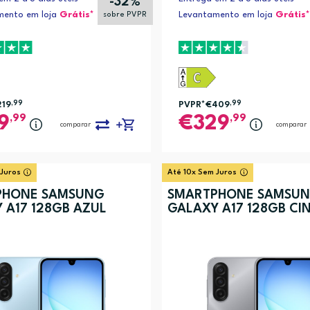
-32%
mento em loja
Grátis*
Levantamento em loja
Grátis*
sobre PVPR
219
,99
PVPR*
€409
,99
,99
,99
9
329
comparar
comparar
 Juros
Até 10x Sem Juros
PHONE SAMSUNG
SMARTPHONE SAMSU
 A17 128GB AZUL
GALAXY A17 128GB CI