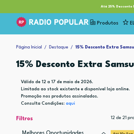
RP Tech
ESG & Sustentabilidade
Serviços
Cl
Até 25% Desconto E
Produtos
E
Página Inicial
Destaque
15% Desconto Extra Samsu
15% Desconto Extra Samsu
Válido de 12 a 17 de maio de 2026.
Limitada ao stock existente e disponível loja online.
Promoção nos produtos assinalados.
Consulta Condições:
aqui
12
de
21
pro
Filtros
Melhores Oportunidades