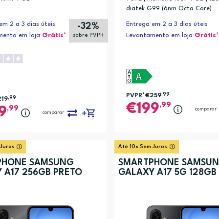
diatek G99 (6nm Octa Core)
em 2 a 3 dias úteis
Entrega em 2 a 3 dias úteis
-32%
mento em loja
Grátis*
Levantamento em loja
Grátis*
sobre PVPR
PVPR*
€259
,99
219
,99
,99
199
,99
9
comparar
comparar
 Juros
Até 10x Sem Juros
PHONE SAMSUNG
SMARTPHONE SAMSU
 A17 256GB PRETO
GALAXY A17 5G 128GB