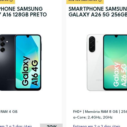
 Juros
Até 10x Sem Juros
PHONE SAMSUNG
SMARTPHONE SAMSU
 A16 128GB PRETO
GALAXY A26 5G 256GB
 RAM 4 GB
FHD+ | Memória RAM 8 GB | 25
a-Core; 2.4GHz, 2GHz
em 2 a 3 dias úteis
Entrega em 2 a 3 dias úteis