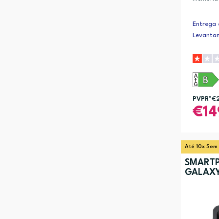
Entrega 
Levanta
PVPR*
€
14
Até 10x Sem
SMART
GALAXY