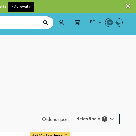
 pequeno porte grátis acima de 35€*
Trocas e Devoluções
oite!
> Aproveita
PT
Relevância
?
Ordenar por:
Relevância
?