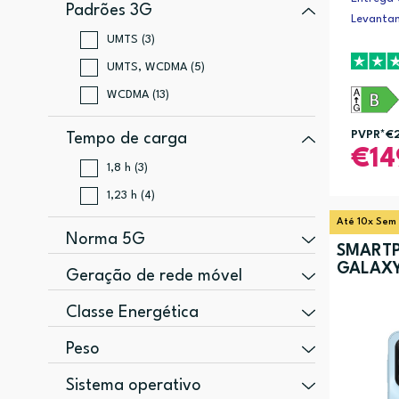
Padrões 3G
Levanta
UMTS (3)
UMTS, WCDMA (5)
WCDMA (13)
PVPR*
€
Tempo de carga
14
1,8 h (3)
1,23 h (4)
Até 10x Sem
Norma 5G
SMART
GALAXY
Não suportado (8)
Geração de rede móvel
Sub6 FDD, Sub6 TDD (8)
4G (8)
Classe Energética
Sub6 TDD (5)
5G (13)
A (6)
Peso
B (8)
190 g (6)
Sistema operativo
C (5)