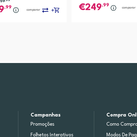
359
,99
,99
249
,99
9
comparar
comparar
Campanhas
Compra Onl
Promoções
Como Compra
Folhetos Interativos
Modos De Pa