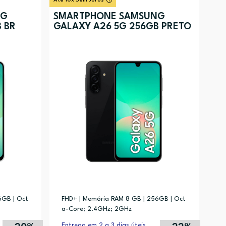
Até 10x Sem Juros
Preço (mais alto)
NG
SMARTPHONE SAMSUNG
 BR
GALAXY A26 5G 256GB PRETO
Preço (mais baixo)
Alfabética (A-Z)
Alfabética (Z-A)
6GB | Oct
FHD+ | Memória RAM 8 GB | 256GB | Oct
a-Core; 2.4GHz; 2GHz
Entrega em 2 a 3 dias úteis