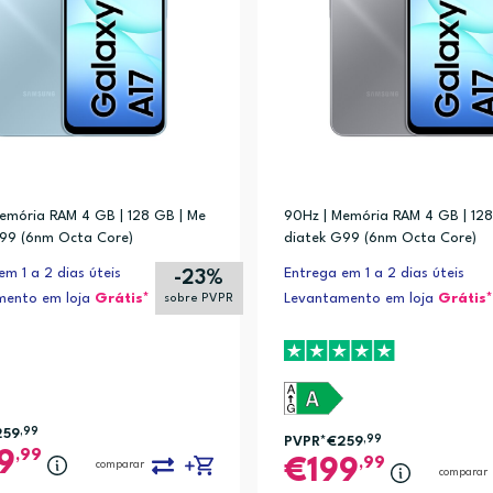
, Galaxy Buds+, Galaxy Buds2, Galaxy Buds, Galaxy Buds FE, Galaxy Fit3
emória RAM 4 GB | 128 GB | Me
90Hz | Memória RAM 4 GB | 128
laxy Buds Pro, Galaxy Buds Live, Galaxy Buds+, Galaxy Buds3, Galaxy B
99 (6nm Octa Core)
diatek G99 (6nm Octa Core)
alaxy Buds2 Pro, Galaxy Buds Pro, Galaxy Buds Live, Galaxy Buds+, Gala
em 1 a 2 dias úteis
Entrega em 1 a 2 dias úteis
-23%
mento em loja
Grátis*
Levantamento em loja
Grátis*
sobre PVPR
259
,99
PVPR*
€259
,99
,99
9
,99
199
comparar
comparar