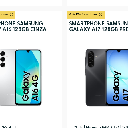
 Juros
Até 10x Sem Juros
PHONE SAMSUNG
SMARTPHONE SAMSU
 A16 128GB CINZA
GALAXY A17 128GB PR
 RAM 4 GB
90Hz | Memória RAM 4 GB | 128