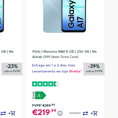
, Galaxy Fit2, Galaxy Fit e, Galaxy Fit, Galaxy Watch6, Galaxy Watch5,
 GB | Me
90Hz | Memória RAM 8 GB | 256 GB | Me
uds2, Galaxy Buds, Galaxy Buds FE, Galaxy Fit3, Galaxy Fit2, Galaxy Fi
diatek G99 (6nm Octa Core)
xy Buds3, Galaxy Buds2, Galaxy Buds, Galaxy Buds FE, Galaxy Fit3, Gal
Entrega em 1 a 2 dias úteis
-23%
-39%
Levantamento em loja
Grátis*
sobre PVPR
sobre PVPR
PVPR*
€359
,99
,99
219
comparar