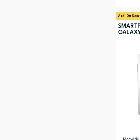
Até 10x Sem
SMART
GALAXY
Memória