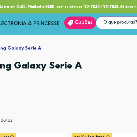
ube RP+
Entrega
xtra em QLED, MiniLed e OLED, com os códigos NOITE20 | NOITE25. Só esta n
Cupões
LECTRONIA & PRINCESSE
ng Galaxy Serie A
ng Galaxy Serie A
dutos