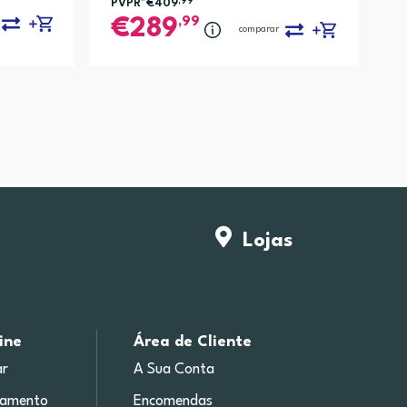
PVPR*
€409
,99
,99
289
comparar
Lojas
ine
Área de Cliente
r
A Sua Conta
gamento
Encomendas