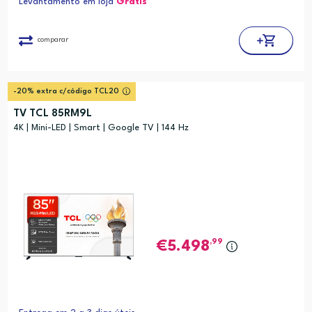
Levantamento em loja
Grátis*
comparar
-20% extra c/código TCL20
TV TCL 85RM9L
4K | Mini-LED | Smart | Google TV | 144 Hz
,99
5.498