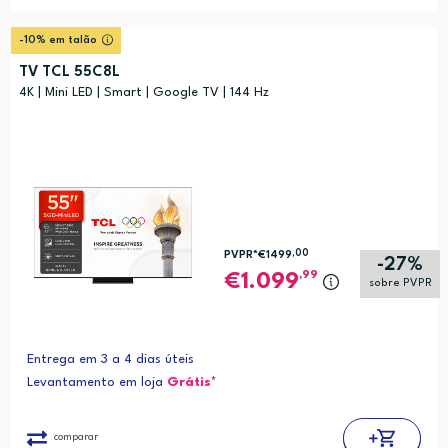
-10% em talão
TV TCL 55C8L
4K | Mini LED | Smart | Google TV | 144 Hz
,00
PVPR*
€1499
-27%
,99
1.099
sobre PVPR
Entrega em 3 a 4 dias úteis
Levantamento em loja
Grátis*
comparar