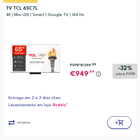
TV TCL 65C7L
4K | Mini LED | Smart | Google TV | 144 Hz
,99
PVPR*
€1399
-32%
,99
949
sobre PVPR
Entrega em 2 a 3 dias úteis
Levantamento em loja
Grátis*
comparar