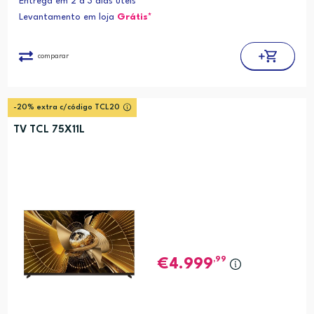
Entrega em 2 a 3 dias úteis
Levantamento em loja
Grátis*
comparar
-20% extra c/código TCL20
TV TCL 75X11L
,99
4.999