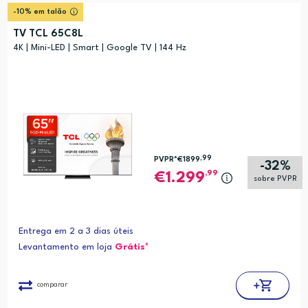
-10% em talão
TV TCL 65C8L
4K | Mini-LED | Smart | Google TV | 144 Hz
,99
PVPR*
€1899
-32%
,99
1.299
sobre PVPR
Entrega em 2 a 3 dias úteis
Levantamento em loja
Grátis*
comparar