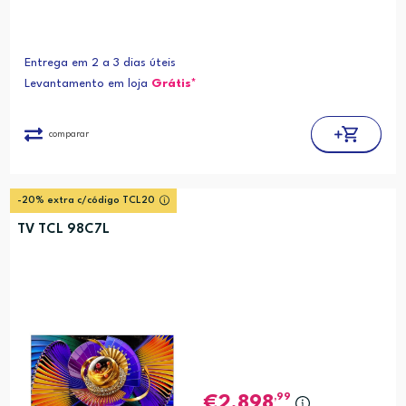
Entrega em 2 a 3 dias úteis
Levantamento em loja
Grátis*
comparar
-20% extra c/código TCL20
TV TCL 98C7L
,99
2.898