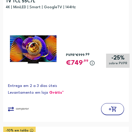
TV TCL 55C7L
Preço (mais baixo)
4K | MiniLED | Smart | GoogleTV | 144Hz
Alfabética (A-Z)
Alfabética (Z-A)
,99
PVPR*
€999
-25%
,99
749
sobre PVPR
Entrega em 2 a 3 dias úteis
Levantamento em loja
Grátis*
comparar
-10% em talão