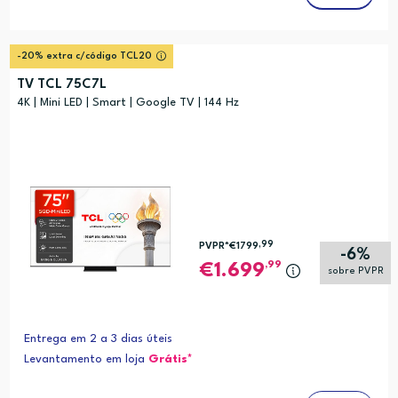
-20% extra c/código TCL20
TV TCL 75C7L
4K | Mini LED | Smart | Google TV | 144 Hz
,99
PVPR*
€1799
-6%
,99
1.699
sobre PVPR
Entrega em 2 a 3 dias úteis
Levantamento em loja
Grátis*