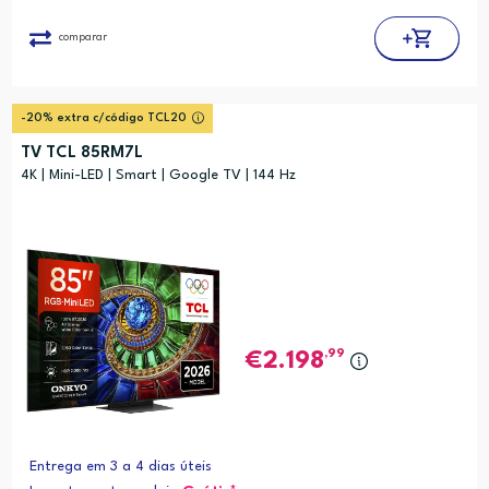
comparar
-20% extra c/código TCL20
TV TCL 85RM7L
4K | Mini-LED | Smart | Google TV | 144 Hz
,99
2.198
Entrega em 3 a 4 dias úteis