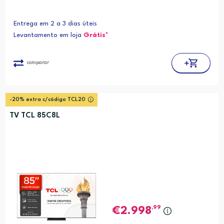
Entrega em 2 a 3 dias úteis
Levantamento em loja
Grátis*
comparar
-20% extra c/código TCL20
TV TCL 85C8L
,99
2.998