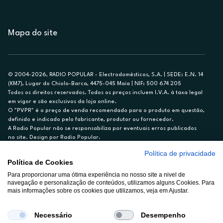
Mapa do site
© 2004-2026, RADIO POPULAR - Electrodomésticos, S.A. | SEDE: E.N. 14
(KM7), Lugar do Chiolo-Barca, 4475-045 Maia | NIF: 500 674 205
Todos os direitos reservados. Todos os preços incluem I.V.A. à taxa legal
em vigor e são exclusivos da loja online.
O "PVPR" é o preço de venda recomendado para o produto em questão,
definido e indicado pelo fabricante, produtor ou fornecedor.
A Radio Popular não se responsabiliza por eventuais erros publicados
no site. Design por Radio Popular.
Política de privacidade
** TAEG CARTÃO DE CRÉDITO RP/ON: 18,5%
Política de Cookies
Ex. para limite de crédito de €1.500, reembolsado em 12 meses, TAN
Para proporcionar uma ótima experiência no nosso site a nivel de
14,79%.
navegação e personalização de conteúdos, utilizamos alguns Cookies. Para
Crédito sujeito a aprovação pelo Cetelem, marca BNP Paribas Personal
mais informações sobre os cookies que utilizamos, veja em Ajustar.
Finance, S.A., Sucursal em Portugal. Informe-se no 21 721 90 00 (dias
úteis, 9-20h).
A Rádio Popular – Eletrodomésticos S.A. (Registo BdP848) atua como
Necessário
Desempenho
intermediário de crédito a título acessório e com exclusividade (registo