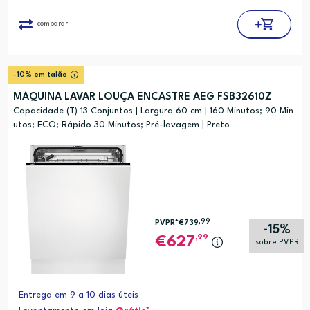
comparar
-10% em talão
MÁQUINA LAVAR LOUÇA ENCASTRE AEG FSB32610Z
Capacidade (T) 13 Conjuntos | Largura 60 cm | 160 Minutos; 90 Min
utos; ECO; Rápido 30 Minutos; Pré-lavagem | Preto
,99
PVPR*
€739
-15%
,99
627
sobre PVPR
Entrega em 9 a 10 dias úteis