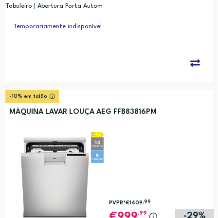
Tabuleiro | Abertura Porta Autom
ática | Branco
Temporariamente indisponível
-10% em talão
MÁQUINA LAVAR LOUÇA AEG FFB83816PM
,99
PVPR*
€1409
,99
999
-29%