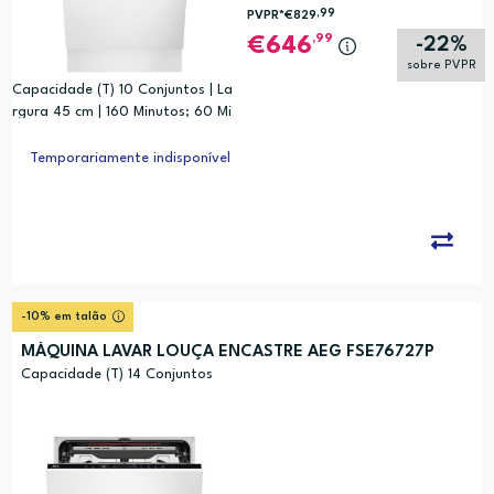
,99
PVPR*
€829
,99
646
-22%
sobre PVPR
Capacidade (T) 10 Conjuntos | La
rgura 45 cm | 160 Minutos; 60 Mi
nutos; 90 Minutos; AUTO Sense;
ECO; Manutenção da máquina; R
Temporariamente indisponível
ápido 30 Minutos | Preto
-10% em talão
MÁQUINA LAVAR LOUÇA ENCASTRE AEG FSE76727P
Capacidade (T) 14 Conjuntos