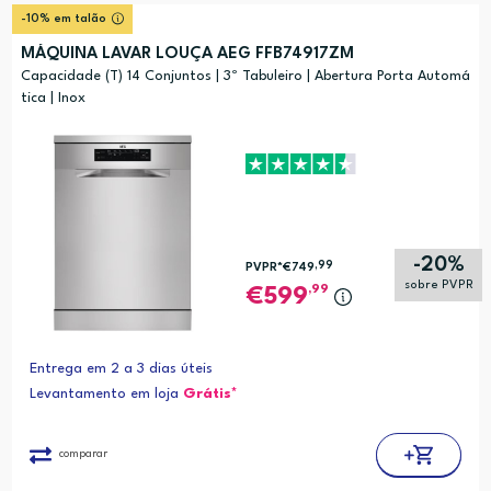
Relevância
?
-10% em talão
Preço (mais alto)
MÁQUINA LAVAR LOUÇA AEG FFB74917ZM
Preço (mais baixo)
Capacidade (T) 14 Conjuntos | 3º Tabuleiro | Abertura Porta Automá
tica | Inox
Alfabética (A-Z)
Alfabética (Z-A)
-20%
,99
PVPR*
€749
sobre PVPR
,99
599
Entrega em 2 a 3 dias úteis
Levantamento em loja
Grátis*
comparar