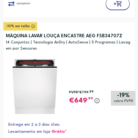
comparar
-10% em talão
MÁQUINA LAVAR LOUÇA ENCASTRE AEG FSB34707Z
14 Conjuntos | Tecnologia AirDry | AutoSense | 5 Programas | Lavag
em por Sensores
,99
PVPR*
€799
-19%
,99
649
sobre PVPR
Entrega em 2 a 3 dias úteis
Levantamento em loja
Grátis*