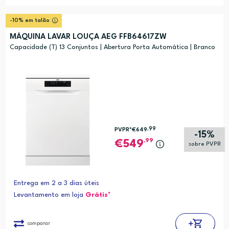
-10% em talão
MÁQUINA LAVAR LOUÇA AEG FFB64617ZW
Capacidade (T) 13 Conjuntos | Abertura Porta Automática | Branco
,99
PVPR*
€649
-15%
,99
549
sobre PVPR
Entrega em 2 a 3 dias úteis
Levantamento em loja
Grátis*
comparar