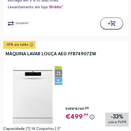
Entrega em 9 a 10 dias úteis
Levantamento em loja
Grátis*
comparar
-10% em talão
MÁQUINA LAVAR LOUÇA AEG FFB74907ZW
,99
PVPR*
€749
,99
499
-33%
sobre PVPR
Capacidade (T) 14 Conjuntos | 3º