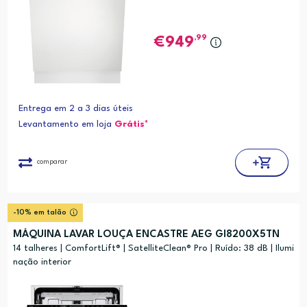
,99
949
Entrega em 2 a 3 dias úteis
Levantamento em loja
Grátis*
comparar
-10% em talão
MÁQUINA LAVAR LOUÇA ENCASTRE AEG GI8200X5TN
14 talheres | ComfortLift® | SatelliteClean® Pro | Ruído: 38 dB | Ilumi
nação interior