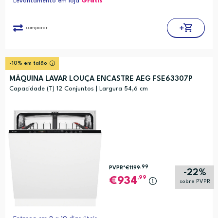
Levantamento em loja
Grátis*
comparar
-10% em talão
MÁQUINA LAVAR LOUÇA ENCASTRE AEG FSE63307P
Capacidade (T) 12 Conjuntos | Largura 54,6 cm
,99
PVPR*
€1199
-22%
,99
934
sobre PVPR