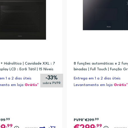
o + Hidrolítico | Cavidade XXL : 7
8 funções automáticas e 2 fu
isplay LCD : Ecrã Tátil | 15 Níveis
binadas | Full Touch | Função Gr
cia | 20 Funções
Preto | 20 Lts
-33%
em 1 a 2 dias úteis
Entrega em 1 a 2 dias úteis
sobre PVPR
mento em loja
Grátis*
Levantamento em loja
Grátis*
899
,99
PVPR*
€399
,99
,99
,99