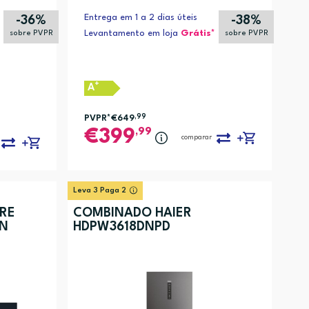
Entrega em 1 a 2 dias úteis
-36%
-38%
Levantamento em loja
Grátis*
sobre PVPR
sobre PVPR
+
A
PVPR*
€649
,99
,99
399
comparar
cer, Smart AI, Sintéticos 40°C, Lã (1)
Leva 3 Paga 2
RE
COMBINADO HAIER
7N
HDPW3618DNPD