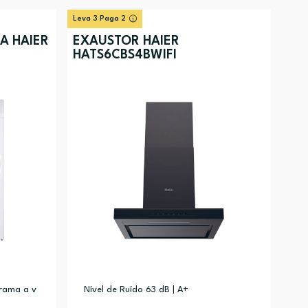
Leva 3 Paga 2
A HAIER
EXAUSTOR HAIER
HATS6CBS4BWIFI
grama a v
Nível de Ruído 63 dB | A+