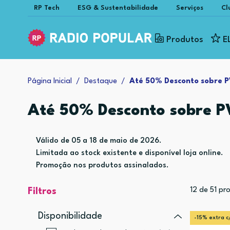
RP Tech
ESG & Sustentabilidade
Serviços
Cl
Produtos
E
Página Inicial
Destaque
Até 50% Desconto sobre PV
Até 50% Desconto sobre PV
Válido de 05 a 18 de maio de 2026.
Limitada ao stock existente e disponível loja online.
Promoção nos produtos assinalados.
12
de
51
pro
Filtros
Disponibilidade
-15% extra c