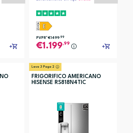
PVPR*
€1499
,99
,99
1.199
Leva 3 Paga 2
ANO
FRIGORÍFICO AMERICANO
HISENSE RS818N4TIC