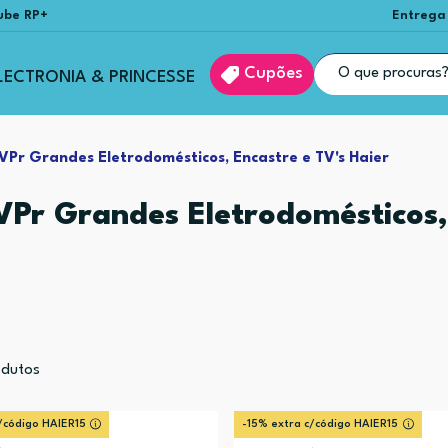
ube RP+
Entrega
Cupões
LECTRONIA & PRINCESSE
Pr Grandes Eletrodomésticos, Encastre e TV's Haier
Pr Grandes Eletrodomésticos, 
dutos
/código HAIER15
-15% extra c/código HAIER15