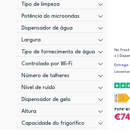
Tipo de limpeza
Hidrolítico (1)
Potência do microondas
Hidrolítico + Pirolítico (2)
HAIER (45)
800 W (1)
Dispensador de água
HISENSE (6)
900 W (3)
Não (9)
Largura
Sim (9)
29 cm (1)
No Frost 
Tipo de fornecimento de água
x | Disp
59 cm (3)
Abastecimento de água externo (3)
Controlado por Wi-Fi
Entrega 
60 cm (2)
Não suportado (3)
Levanta
Não (3)
Número de talheres
65 cm (1)
Tanque de água (6)
Sim (13)
14 talheres (1)
Nível de ruído
15 talheres (1)
68 dB (1)
Dispensador de gelo
16 talheres (3)
69 dB (1)
Não (4)
PVPR*
€1
Altura
72 dB (3)
7
Sim (2)
45 mm (1)
Capacidade do frigorífico
51 mm (1)