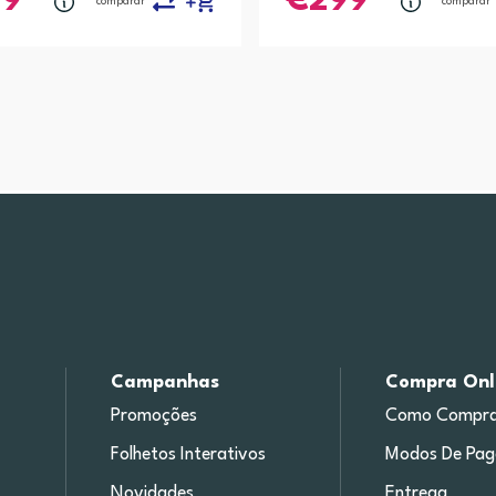
99
299
comparar
comparar
Campanhas
Compra Onl
Promoções
Como Compra
Folhetos Interativos
Modos De Pa
Novidades
Entrega