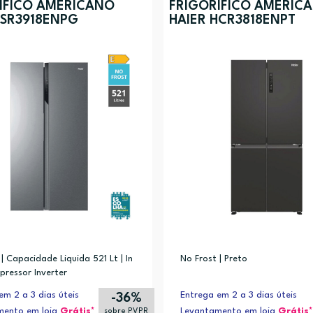
ÍFICO AMERICANO
FRIGORÍFICO AMERIC
HSR3918ENPG
HAIER HCR3818ENPT
| Capacidade Liquida 521 Lt | In
No Frost | Preto
pressor Inverter
em 2 a 3 dias úteis
Entrega em 2 a 3 dias úteis
-36%
mento em loja
Grátis*
Levantamento em loja
Grátis*
sobre PVPR