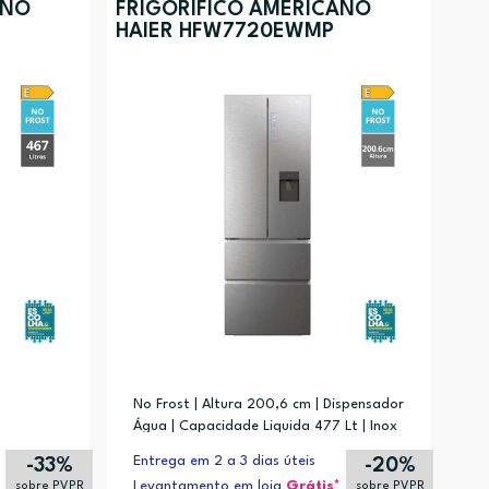
ANO
FRIGORÍFICO AMERICANO
HAIER HFW7720EWMP
Preço (mais baixo)
Alfabética (A-Z)
Alfabética (Z-A)
No Frost | Altura 200,6 cm | Dispensador
Água | Capacidade Liquida 477 Lt | Inox
Entrega em 2 a 3 dias úteis
-33%
-20%
Levantamento em loja
Grátis*
sobre PVPR
sobre PVPR