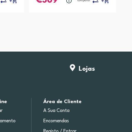
569
comparar
Lojas
ine
Área de Cliente
r
A Sua Conta
gamento
Encomendas
Registo / Entrar