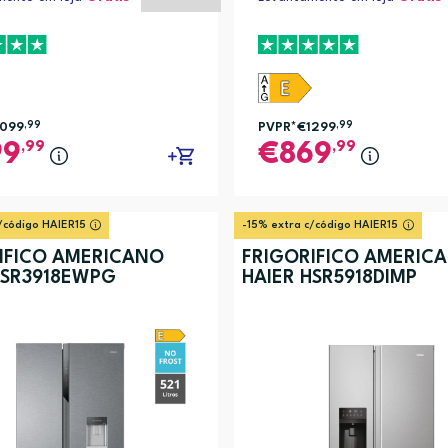
1099
,99
PVPR*
€1299
,99
,99
,99
99
869
/código HAIER15
-15% extra c/código HAIER15
ÍFICO AMERICANO
FRIGORÍFICO AMERIC
HSR3918EWPG
HAIER HSR5918DIMP