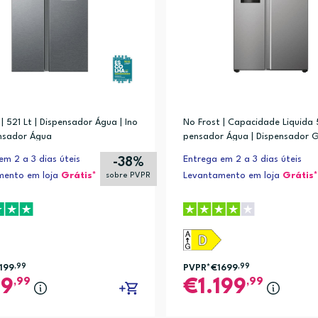
| 521 Lt | Dispensador Água | Ino
No Frost | Capacidade Liquida 51
ensador Água
pensador Água | Dispensador Ge
em 2 a 3 dias úteis
Entrega em 2 a 3 dias úteis
-38%
mento em loja
Grátis*
Levantamento em loja
Grátis*
sobre PVPR
199
,99
PVPR*
€1699
,99
,99
,99
49
1.199