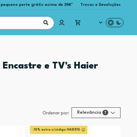
 pequeno porte grátis acima de 35€*
Trocas e Devoluções
Encastre e TV's Haier
Relevância
?
Ordenar por:
Relevância
?
-15% extra c/código HAIER15
Preço (mais alto)