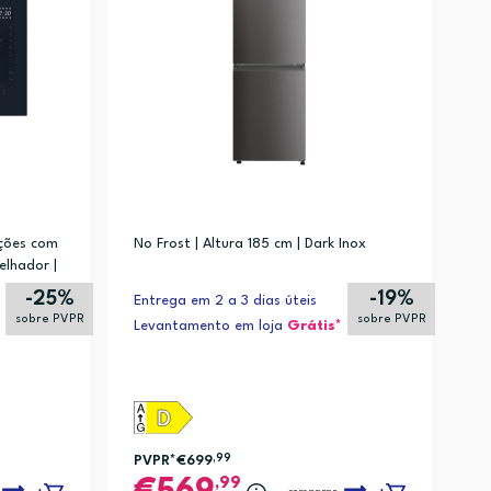
nções com
No Frost | Altura 185 cm | Dark Inox
elhador |
-25%
-19%
Entrega em 2 a 3 dias úteis
sobre PVPR
sobre PVPR
Levantamento em loja
Grátis*
PVPR*
€699
,99
,99