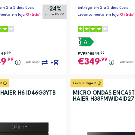
nteúdos (Wi-Fi + BLE) | 16 Conju
em 2 a 3 dias úteis
Entrega em 2 a 3 dias úteis
-24%
pacidade
mento em loja
Grátis*
Levantamento em loja
Grátis*
sobre PVPR
849
,99
PVPR*
€549
,99
,99
,99
49
349
comparar
comparar
a, Edredons, Eco 40-60°C, Jeans/denim, Mix, Quick 15min, Enxaguar e tor
 2
Leva 3 Paga 2
 Quick 15min, Centrifugação, Vapor, Sintético (1)
HAIER H6 ID46G3YTB
MICRO ONDAS ENCAST
HAIER H38FMWID4ID2