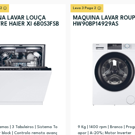
 2
Leva 3 Paga 2
A LAVAR LOUÇA
MÁQUINA LAVAR ROUP
RE HAIER XI 6B0S3FSB
HW90BP14929AS
o, Strong AI, Universal (1)
(3)
amas | 3 Tabuleiros | Sistema To
9 Kg | 1400 rpm | Branco | Pro
r block | Controlo remoto avanç
apor | A-20%; Motor Inverter