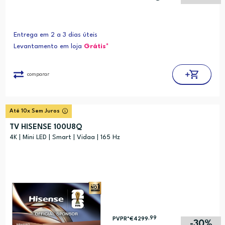
Entrega em 2 a 3 dias úteis
Levantamento em loja
Grátis*
comparar
Até 10x Sem Juros
TV HISENSE 100U8Q
4K | Mini LED | Smart | Vidaa | 165 Hz
,99
PVPR*
€4299
-30%