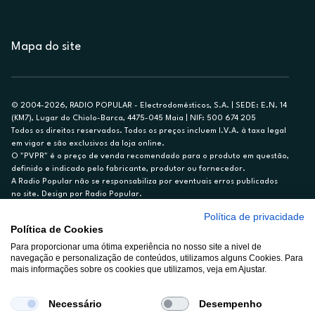
Mapa do site
© 2004-2026, RADIO POPULAR - Electrodomésticos, S.A. | SEDE: E.N. 14
(KM7), Lugar do Chiolo-Barca, 4475-045 Maia | NIF: 500 674 205
Todos os direitos reservados. Todos os preços incluem I.V.A. à taxa legal
em vigor e são exclusivos da loja online.
O "PVPR" é o preço de venda recomendado para o produto em questão,
definido e indicado pelo fabricante, produtor ou fornecedor.
A Radio Popular não se responsabiliza por eventuais erros publicados
no site. Design por Radio Popular.
Política de privacidade
** TAEG CARTÃO DE CRÉDITO RP/ON: 18,5%
Política de Cookies
Ex. para limite de crédito de €1.500, reembolsado em 12 meses, TAN
Para proporcionar uma ótima experiência no nosso site a nivel de
14,79%.
navegação e personalização de conteúdos, utilizamos alguns Cookies. Para
Crédito sujeito a aprovação pelo Cetelem, marca BNP Paribas Personal
mais informações sobre os cookies que utilizamos, veja em Ajustar.
Finance, S.A., Sucursal em Portugal. Informe-se no 21 721 90 00 (dias
úteis, 9-20h).
A Rádio Popular – Eletrodomésticos S.A. (Registo BdP848) atua como
Necessário
Desempenho
intermediário de crédito a título acessório e com exclusividade (registo