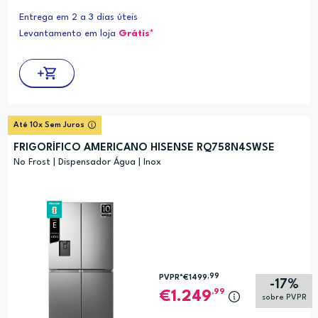
Entrega em 2 a 3 dias úteis
Levantamento em loja
Grátis*
Até 10x Sem Juros
FRIGORÍFICO AMERICANO HISENSE RQ758N4SWSE
No Frost | Dispensador Água | Inox
,99
PVPR*
€1499
-17%
,99
1.249
sobre PVPR