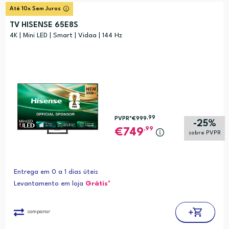
Até 10x Sem Juros
TV HISENSE 65E8S
4K | Mini LED | Smart | Vidaa | 144 Hz
,99
PVPR*
€999
-25%
,99
749
sobre PVPR
Entrega em 0 a 1 dias úteis
Levantamento em loja
Grátis*
comparar