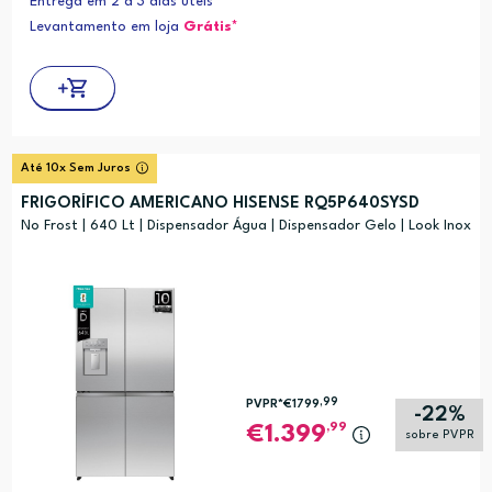
Entrega em 2 a 3 dias úteis
Levantamento em loja
Grátis*
Até 10x Sem Juros
FRIGORÍFICO AMERICANO HISENSE RQ5P640SYSD
No Frost | 640 Lt | Dispensador Água | Dispensador Gelo | Look Inox
,99
PVPR*
€1799
-22%
,99
1.399
sobre PVPR