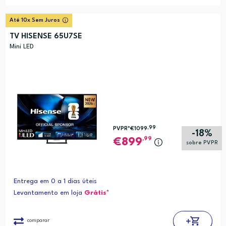
Até 10x Sem Juros
TV HISENSE 65U7SE
Mini LED
,99
PVPR*
€1099
-18%
,99
899
sobre PVPR
Entrega em 0 a 1 dias úteis
Levantamento em loja
Grátis*
comparar