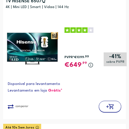
TV HISENSE 65U7Q
Preço (mais baixo)
4K | Mini LED | Smart | Vidaa | 144 Hz
Alfabética (A-Z)
Alfabética (Z-A)
-41%
,99
PVPR*
€1099
sobre PVPR
,99
649
Disponível para levantamento
Levantamento em loja
Grátis*
comparar
Até 10x Sem Juros