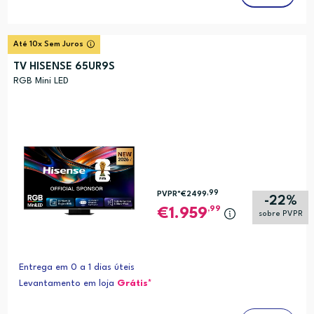
Até 10x Sem Juros
TV HISENSE 65UR9S
RGB Mini LED
,99
PVPR*
€2499
-22%
,99
1.959
sobre PVPR
Entrega em 0 a 1 dias úteis
Levantamento em loja
Grátis*