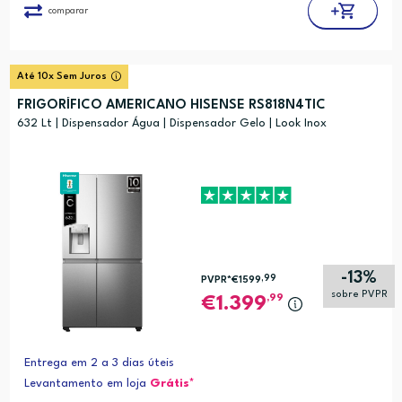
comparar
Até 10x Sem Juros
FRIGORÍFICO AMERICANO HISENSE RS818N4TIC
632 Lt | Dispensador Água | Dispensador Gelo | Look Inox
-13%
,99
PVPR*
€1599
sobre PVPR
,99
1.399
Entrega em 2 a 3 dias úteis
Levantamento em loja
Grátis*