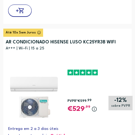
Até 10x Sem Juros
AR CONDICIONADO HISENSE LUSO KC25YR3B WIFI
A+++ | Wi-Fi | 15 a 25
-12%
,99
PVPR*
€599
sobre PVPR
,99
529
Entrega em 2 a 3 dias úteis