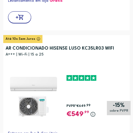
Levantamento em loja
Grátis*
Até 10x Sem Juros
AR CONDICIONADO HISENSE LUSO KC35LR03 WIFI
A+++ | Wi-Fi | 15 a 25
-15%
,99
PVPR*
€649
sobre PVPR
,99
549