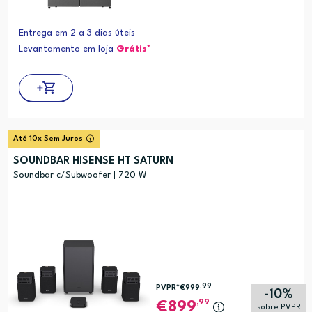
Entrega em 2 a 3 dias úteis
Levantamento em loja
Grátis*
Até 10x Sem Juros
SOUNDBAR HISENSE HT SATURN
Soundbar c/Subwoofer | 720 W
,99
PVPR*
€999
-10%
,99
899
sobre PVPR