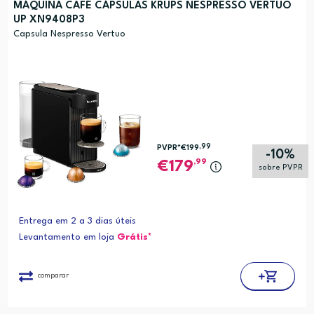
MÁQUINA CAFÉ CÁPSULAS KRUPS NESPRESSO VERTUO
UP XN9408P3
Preço (mais baixo)
Capsula Nespresso Vertuo
Alfabética (A-Z)
Alfabética (Z-A)
,99
PVPR*
€199
-10%
,99
179
sobre PVPR
Entrega em 2 a 3 dias úteis
Levantamento em loja
Grátis*
comparar