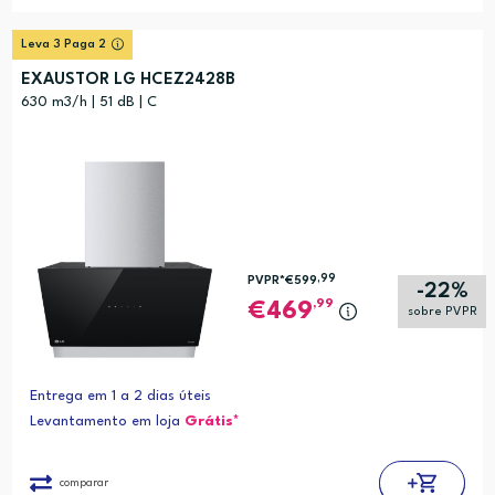
Leva 3 Paga 2
EXAUSTOR LG HCEZ2428B
630 m3/h | 51 dB | C
,99
PVPR*
€599
-22%
,99
469
sobre PVPR
Entrega em 1 a 2 dias úteis
Levantamento em loja
Grátis*
comparar