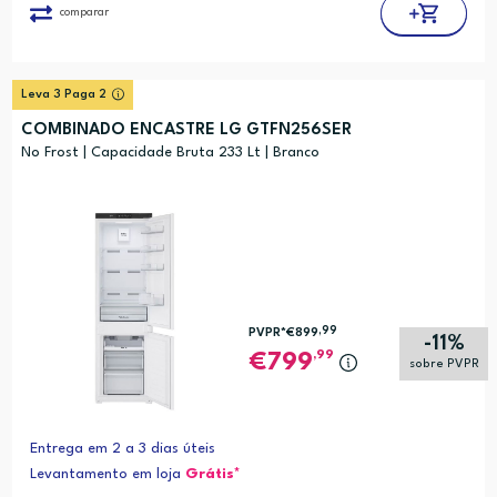
comparar
Leva 3 Paga 2
COMBINADO ENCASTRE LG GTFN256SER
No Frost | Capacidade Bruta 233 Lt | Branco
,99
PVPR*
€899
-11%
,99
799
sobre PVPR
Entrega em 2 a 3 dias úteis
Levantamento em loja
Grátis*