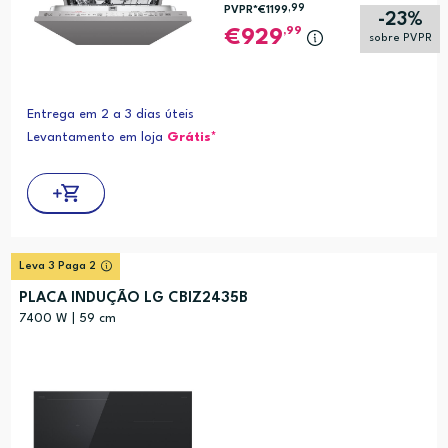
,99
PVPR*
€1199
-23%
,99
929
sobre PVPR
Entrega em 2 a 3 dias úteis
Levantamento em loja
Grátis*
Leva 3 Paga 2
PLACA INDUÇÃO LG CBIZ2435B
7400 W | 59 cm