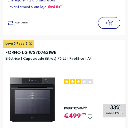
Entrega em 2 a 3 dias úteis
Levantamento em loja
Grátis*
comparar
Leva 3 Paga 2
FORNO LG WS7D7631WB
Eléctrico | Capacidade (litros) 76 Lt | Pirolitico | A+
-33%
,99
PVPR*
€749
sobre PVPR
,99
499