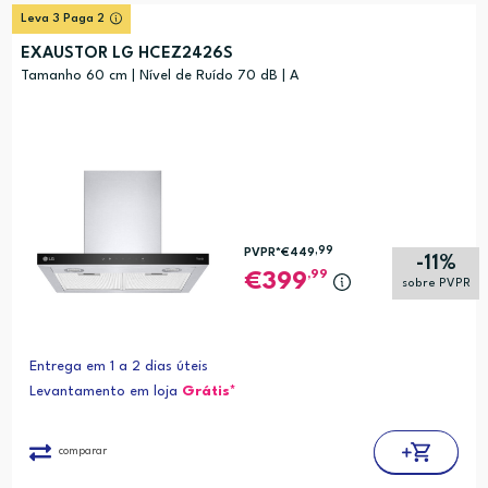
Relevância
?
Leva 3 Paga 2
Preço (mais alto)
EXAUSTOR LG HCEZ2426S
Preço (mais baixo)
Tamanho 60 cm | Nível de Ruído 70 dB | A
Alfabética (A-Z)
Alfabética (Z-A)
,99
PVPR*
€449
-11%
,99
399
sobre PVPR
Entrega em 1 a 2 dias úteis
Levantamento em loja
Grátis*
comparar