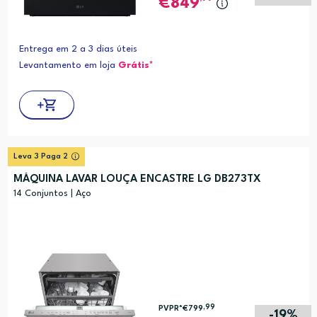
849
Entrega em 2 a 3 dias úteis
Levantamento em loja
Grátis*
Leva 3 Paga 2
MÁQUINA LAVAR LOUÇA ENCASTRE LG DB273TX
14 Conjuntos | Aço
,99
PVPR*
€799
-19%