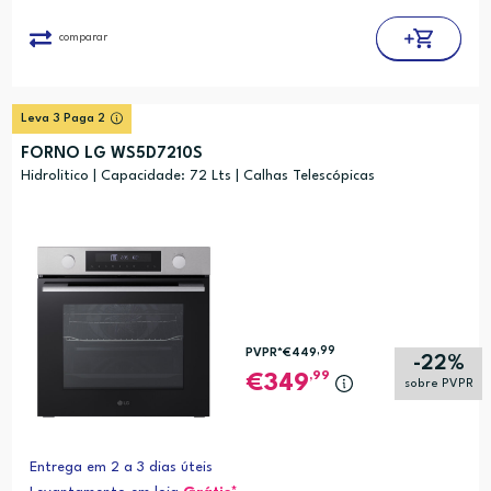
comparar
Leva 3 Paga 2
FORNO LG WS5D7210S
Hidrolitico | Capacidade: 72 Lts | Calhas Telescópicas
,99
PVPR*
€449
-22%
,99
349
sobre PVPR
Entrega em 2 a 3 dias úteis