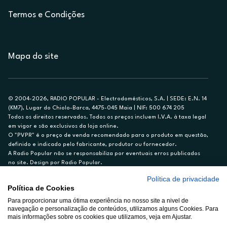
Termos e Condições
Mapa do site
© 2004-2026, RADIO POPULAR - Electrodomésticos, S.A. | SEDE: E.N. 14
(KM7), Lugar do Chiolo-Barca, 4475-045 Maia | NIF: 500 674 205
Todos os direitos reservados. Todos os preços incluem I.V.A. à taxa legal
em vigor e são exclusivos da loja online.
O "PVPR" é o preço de venda recomendado para o produto em questão,
definido e indicado pelo fabricante, produtor ou fornecedor.
A Radio Popular não se responsabiliza por eventuais erros publicados
no site. Design por Radio Popular.
Política de privacidade
** TAEG CARTÃO DE CRÉDITO RP/ON: 18,5%
Política de Cookies
Ex. para limite de crédito de €1.500, reembolsado em 12 meses, TAN
Para proporcionar uma ótima experiência no nosso site a nivel de
14,79%.
navegação e personalização de conteúdos, utilizamos alguns Cookies. Para
Crédito sujeito a aprovação pelo Cetelem, marca BNP Paribas Personal
mais informações sobre os cookies que utilizamos, veja em Ajustar.
Finance, S.A., Sucursal em Portugal. Informe-se no 21 721 90 00 (dias