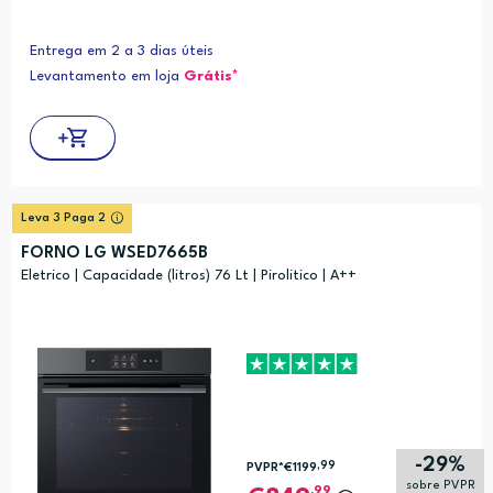
Entrega em 2 a 3 dias úteis
Levantamento em loja
Grátis*
Leva 3 Paga 2
FORNO LG WSED7665B
Eletrico | Capacidade (litros) 76 Lt | Pirolitico | A++
-29%
,99
PVPR*
€1199
sobre PVPR
,99