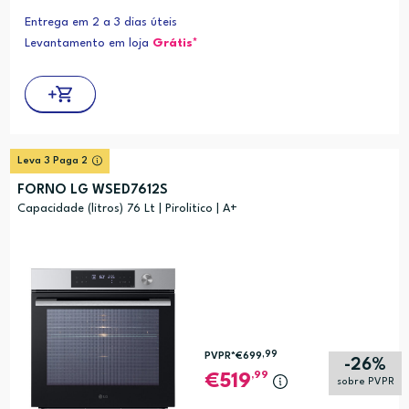
Entrega em 2 a 3 dias úteis
Levantamento em loja
Grátis*
Leva 3 Paga 2
FORNO LG WSED7612S
Capacidade (litros) 76 Lt | Pirolitico | A+
,99
PVPR*
€699
-26%
,99
519
sobre PVPR