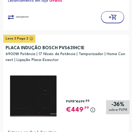
Levantamento em loja
Grátis*
comparar
Leva 3 Paga 2
PLACA INDUÇÃO BOSCH PVS631HC1E
6900W Potência | 17 Níveis de Potência | Temporizador | Home Con
nect | Ligação Placa-Exaustor
,99
PVPR*
€699
-36%
,99
449
sobre PVPR