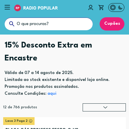
Cupões
15% Desconto Extra em
Encastre
Válido de 07 a 14 agosto de 2025.
Limitada ao stock existente e disponível loja online.
Promoção nos produtos assinalados.
Consulte Condições:
aqui
12
de
766
produtos
Relevância
?
Leva 3 Paga 2
Preço (mais alto)