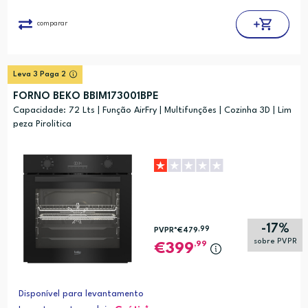
comparar
Leva 3 Paga 2
FORNO BEKO BBIM173001BPE
Capacidade: 72 Lts | Função AirFry | Multifunções | Cozinha 3D | Lim
peza Pirolitica
-17%
,99
PVPR*
€479
sobre PVPR
,99
399
Disponível para levantamento