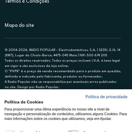
Termos e Condições
Mapa do site
© 2004-2026, RADIO POPULAR - Electrodomésticos, S.A. | SEDE: E.N. 14
(KM7), Lugar do Chiolo-Barca, 4475-045 Maia | NIF: 500 674 205
Todos os direitos reservados. Todos os preços incluem I.V.A. à taxa legal
em vigor e são exclusivos da loja online.
O "PVPR" é o preço de venda recomendado para o produto em questão,
definido e indicado pelo fabricante, produtor ou fornecedor.
A Radio Popular não se responsabiliza por eventuais erros publicados
no site. Design por Radio Popular.
Política de privacidade
** TAEG CARTÃO DE CRÉDITO RP/ON: 18,5%
Política de Cookies
Ex. para limite de crédito de €1.500, reembolsado em 12 meses, TAN
Para proporcionar uma ótima experiência no nosso site a nivel de
14,79%.
navegação e personalização de conteúdos, utilizamos alguns Cookies. Para
Crédito sujeito a aprovação pelo Cetelem, marca BNP Paribas Personal
mais informações sobre os cookies que utilizamos, veja em Ajustar.
Finance, S.A., Sucursal em Portugal. Informe-se no 21 721 90 00 (dias
úteis, 9-20h).
A Rádio Popular – Eletrodomésticos S.A. (Registo BdP848) atua como