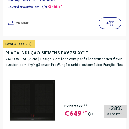
Entrega em 0 a 1 dias úteis
Levantamento em loja
Grátis*
comparar
Leva 3 Paga 2
PLACA INDUÇÃO SIEMENS EX675HXC1E
7400 W | 60,2 cm | Design Comfort com perfis laterais;Placa flexIn
duction com fryingSensor Pro;Função união automática;Função flex
Motion;Função PowerBoost;Função shortBoost;Função QuickStart;F
unção ReStart;Programação d
,99
PVPR*
€899
-28%
,99
649
sobre PVPR