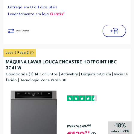
Entrega em 0 a 1 dias úteis
Levantamento em loja
Grátis*
comparar
Leva 3 Paga 2
MÁQUINA LAVAR LOUÇA ENCASTRE HOTPOINT HBC
3C41 W
Capacidade (T) 14 Conjuntos | ActiveDry | Largura 59,8 cm | Início Di
ferido | Tecnologia Zone Wash 3D
-18%
,99
PVPR*
€649
sobre PVPR
,99