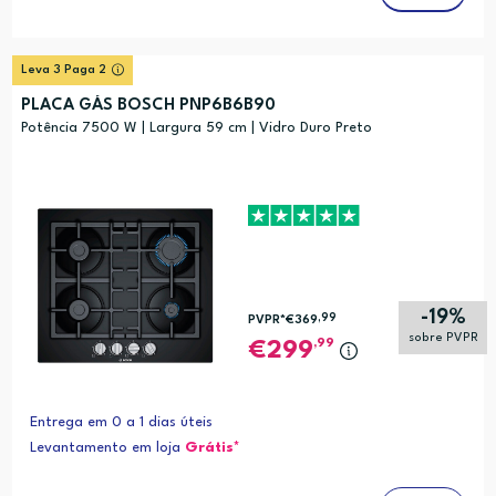
Leva 3 Paga 2
PLACA GÁS BOSCH PNP6B6B90
Potência 7500 W | Largura 59 cm | Vidro Duro Preto
-19%
,99
PVPR*
€369
sobre PVPR
,99
299
Entrega em 0 a 1 dias úteis
Levantamento em loja
Grátis*