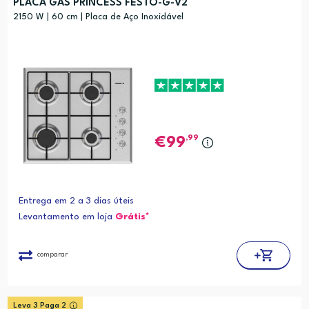
PLACA GÁS PRINCESS FESTO-G-V2
Preço (mais baixo)
2150 W | 60 cm | Placa de Aço Inoxidável
Alfabética (A-Z)
Alfabética (Z-A)
,99
99
Entrega em 2 a 3 dias úteis
Levantamento em loja
Grátis*
comparar
Leva 3 Paga 2