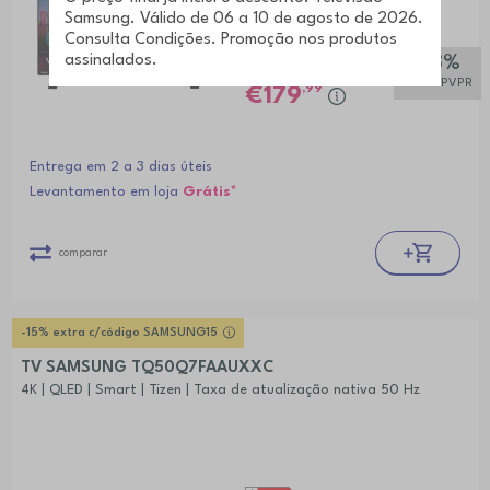
-18%
,99
PVPR*
€219
sobre PVPR
,99
179
Entrega em 2 a 3 dias úteis
Levantamento em loja
Grátis*
comparar
-15% extra c/código SAMSUNG15
TV SAMSUNG TQ50Q7FAAUXXC
4K | QLED | Smart | Tizen | Taxa de atualização nativa 50 Hz