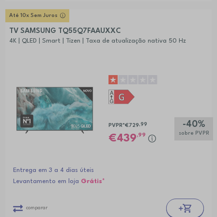
Até 10x Sem Juros
TV SAMSUNG TQ55Q7FAAUXXC
4K | QLED | Smart | Tizen | Taxa de atualização nativa 50 Hz
-40%
,99
PVPR*
€729
sobre PVPR
,99
439
Entrega em 3 a 4 dias úteis
Levantamento em loja
Grátis*
comparar