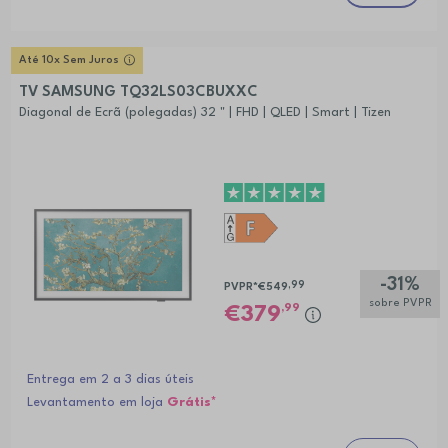
Até 10x Sem Juros
TV SAMSUNG TQ32LS03CBUXXC
Diagonal de Ecrã (polegadas) 32 " | FHD | QLED | Smart | Tizen
-31%
,99
PVPR*
€549
sobre PVPR
,99
379
Entrega em 2 a 3 dias úteis
Levantamento em loja
Grátis*