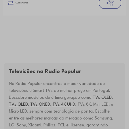
comparar
Televisões na Radio Popular
Na Radio Popular encontras a maior variedade de
televisões e Smart TVs ao melhor preço em Portugal.
Descobre modelos de última geração como
TVs OLED
,
TVs QLED
,
TVs QNED
,
TVs 4K UHD
, TVs 8K, Mini LED, e
Micro LED, sempre com tecnologia de ponta. Escolhe
entre as melhores marcas do mercado como Samsung,
LG, Sony, Xiaomi, Philips, TCL e Hisense, garantindo