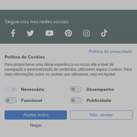
Segue-nos nas redes sociais
Política de privacidade
Política de Cookies
Lojas
Para proporcionar uma ótima experiência no nosso site a nivel de
navegação e personalização de conteúdos, utilizamos alguns Cookies. Para
mais informações sobre os cookies que utilizamos, veja em Ajustar.
Institucional
Necessário
Desempenho
Cartão RP-ON
Funcional
Publicidade
Aceitar todos
Não, ajustar
Campanhas
Filtros
Negar