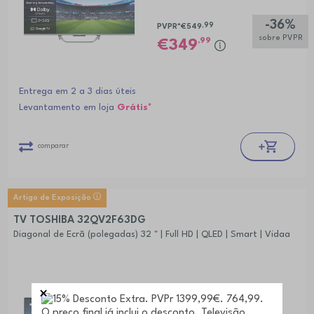
-36%
,99
PVPR*
€549
sobre PVPR
,99
349
Entrega em 2 a 3 dias úteis
Levantamento em loja
Grátis*
comparar
Artigo de Exposição
TV TOSHIBA 32QV2F63DG
Diagonal de Ecrã (polegadas) 32 " | Full HD | QLED | Smart | Vidaa