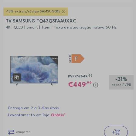
-15% extra c/código SAMSUNG15
TV SAMSUNG TQ43Q8FAAUXXC
4K | QLED | Smart | Tizen | Taxa de atualização nativa 50 Hz
,99
PVPR*
€649
-31%
,99
449
sobre PVPR
Entrega em 2 a 3 dias úteis
Levantamento em loja
Grátis*
comparar