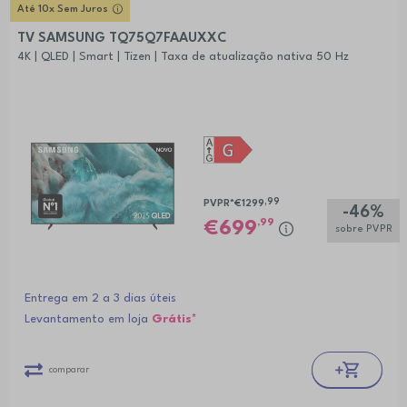
Até 10x Sem Juros
TV SAMSUNG TQ75Q7FAAUXXC
4K | QLED | Smart | Tizen | Taxa de atualização nativa 50 Hz
,99
PVPR*
€1299
-46%
,99
699
sobre PVPR
Entrega em 2 a 3 dias úteis
Levantamento em loja
Grátis*
comparar