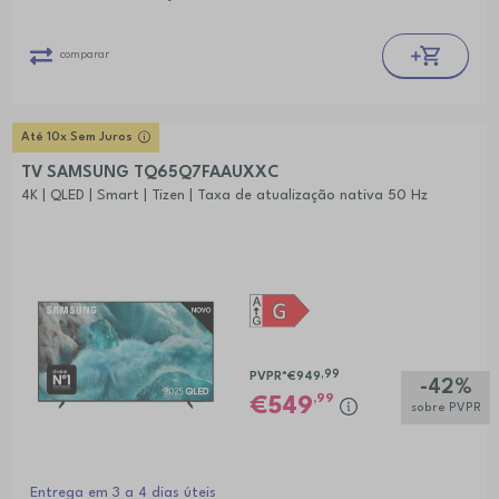
comparar
Até 10x Sem Juros
TV SAMSUNG TQ65Q7FAAUXXC
4K | QLED | Smart | Tizen | Taxa de atualização nativa 50 Hz
,99
PVPR*
€949
-42%
,99
549
sobre PVPR
Entrega em 3 a 4 dias úteis