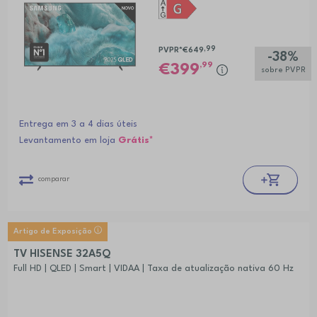
,99
PVPR*
€649
-38%
,99
399
sobre PVPR
Entrega em 3 a 4 dias úteis
Levantamento em loja
Grátis*
comparar
Artigo de Exposição
TV HISENSE 32A5Q
Full HD | QLED | Smart | VIDAA | Taxa de atualização nativa 60 Hz