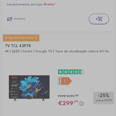
Levantamento em loja
Grátis*
comparar
Artigo de Exposição
TV TCL 43P7K
4K | QLED | Smart | Google TV | Taxa de atualização nativa 60 Hz
-25%
,99
PVPR*
€399
sobre PVPR
,99
299