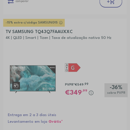
comparar
-15% extra c/código SAMSUNG15
TV SAMSUNG TQ43Q7FAAUXXC
4K | QLED | Smart | Tizen | Taxa de atualização nativa 50 Hz
,99
PVPR*
€549
-36%
,99
349
sobre PVPR
Entrega em 2 a 3 dias úteis
Levantamento em loja
Grátis*