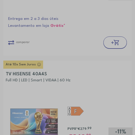
Entrega em 2 a 3 dias úteis
Levantamento em loja
Grátis*
comparar
Até 10x Sem Juros
TV HISENSE 40A4S
Full HD | LED | Smart | VIDAA | 60 Hz
,99
PVPR*
€279
-11%