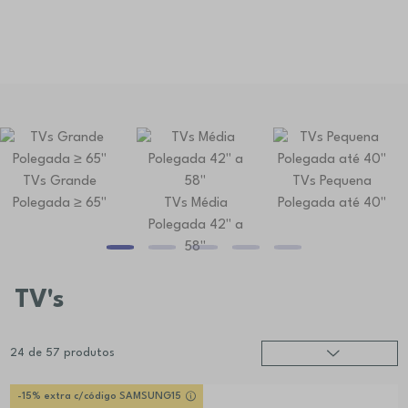
TVs Grande
TVs Pequena
Polegada ≥ 65''
TVs Média
Polegada até 40''
Polegada 42'' a
58''
TV's
24
de
57
produtos
Relevância
?
-15% extra c/código SAMSUNG15