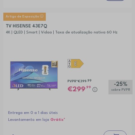
Artigo de Exposição
TV HISENSE 43E7Q
4K | QLED | Smart | Vidaa | Taxa de atualização nativa 60 Hz
,99
PVPR*
€399
-25%
,99
299
sobre PVPR
Entrega em 0 a 1 dias úteis
Levantamento em loja
Grátis*