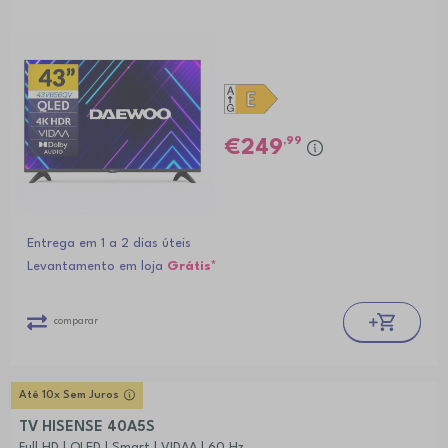
,99
249
Entrega em 1 a 2 dias úteis
Levantamento em loja
Grátis*
comparar
Até 10x Sem Juros
TV HISENSE 40A5S
Full HD | QLED | Smart | VIDAA | 60 Hz