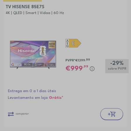
TV HISENSE 85E7S
4K | QLED | Smart | Vidaa | 60 Hz
,99
PVPR*
€1399
-29%
,99
999
sobre PVPR
Entrega em 0 a 1 dias úteis
Levantamento em loja
Grátis*
comparar