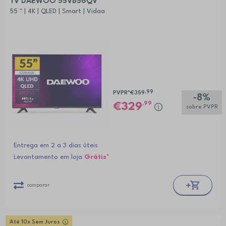
TV DAEWOO 55VB56QV
55 " | 4K | QLED | Smart | Vidaa
,99
PVPR*
€359
-8%
,99
329
sobre PVPR
Entrega em 2 a 3 dias úteis
Levantamento em loja
Grátis*
comparar
Até 10x Sem Juros