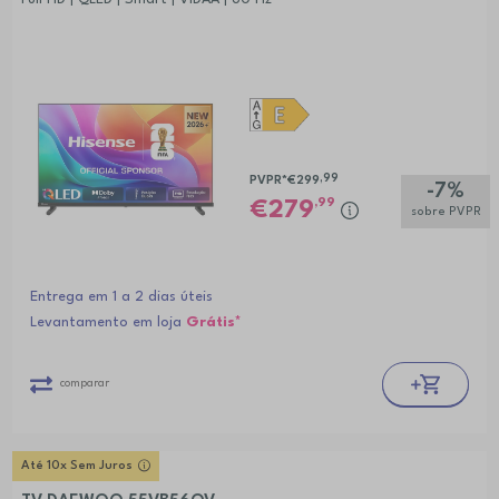
,99
PVPR*
€299
-7%
,99
279
sobre PVPR
Entrega em 1 a 2 dias úteis
Levantamento em loja
Grátis*
comparar
Até 10x Sem Juros