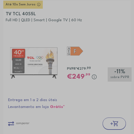
Até 10x Sem Juros
TV TCL 40S5L
Full HD | QLED | Smart | Google TV | 60 Hz
,99
PVPR*
€279
-11%
,99
249
sobre PVPR
Entrega em 1 a 2 dias úteis
Levantamento em loja
Grátis*
comparar