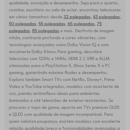
qualidade, inovação e desempenho. Seja para o quarto,
cozinha, escritório ou sala de estar, encontras televisores
em vários tamanhos: desde
32 polegadas
,
43 polegadas
,
50 polegadas
,
55 polegadas
,
65 polegadas
,
75
polegadas
,
85 polegadas
e mais. Desfruta de imagem
nítida, contraste profundo e cores vibrantes, com
tecnologias avançadas como Dolby Vision IQ e som
envolvente Dolby Atmos.Para gaming, descobre
televisões com 120Hz e 144Hz, HDMI 2.1, VRR e ALLM,
otimizadas para a PlayStation 5, Xbox Series X e PC
gaming, garantindo máxima fluidez e desempenho.
Explora também Smart TVs com Netflix, Disney+, Prime
Video e YouTube integrados, modelos com assistente de
voz, painéis antirreflexo ideais para ambientes
iluminados e até televisões de exterior resistentes. Se
procuras o topo de gama, aposta em TVs premium OLED
e QLED com qualidade de imagem incomparável. Para
quem valoriza poupança, existem modelos com excelente
relação qualidade/preço e funcionalidades avançadas a