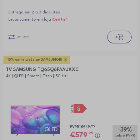
Entrega em 2 a 3 dias úteis
Levantamento em loja
Grátis*
comparar
-15% extra c/código SAMSUNG15
TV SAMSUNG TQ65Q6FAAUXXC
4K | QLED | Smart | Tizen | 50 Hz
,99
PVPR*
€949
-39%
,99
579
sobre PVPR