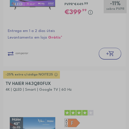
-11%
,99
PVPR*
€449
sobre PVPR
,99
399
Entrega em 1 a 2 dias úteis
Levantamento em loja
Grátis*
comparar
-25% extra c/código NOITE25
TV HAIER H43Q80FUX
4K | QLED | Smart | Google TV | 60 Hz