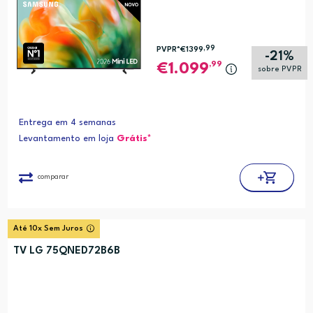
,99
PVPR*
€1399
-21%
,99
1.099
sobre PVPR
Entrega em 4 semanas
Levantamento em loja
Grátis*
comparar
Até 10x Sem Juros
TV LG 75QNED72B6B