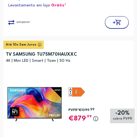
Levantamento em loja
Grátis*
comparar
Até 10x Sem Juros
TV SAMSUNG TU75M70HAUXXC
4K | Mini LED | Smart | Tizen | 50 Hz
,99
PVPR*
€1099
-20%
,99
879
sobre PVPR