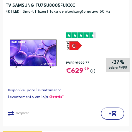
Preço (mais alto)
TV SAMSUNG TU75U8005FUXXC
Preço (mais baixo)
4K | LED | Smart | Tizen | Taxa de atualização nativa 50 Hz
Alfabética (A-Z)
Alfabética (Z-A)
-37%
,99
PVPR*
€999
sobre PVPR
,99
629
Disponível para levantamento
Levantamento em loja
Grátis*
comparar