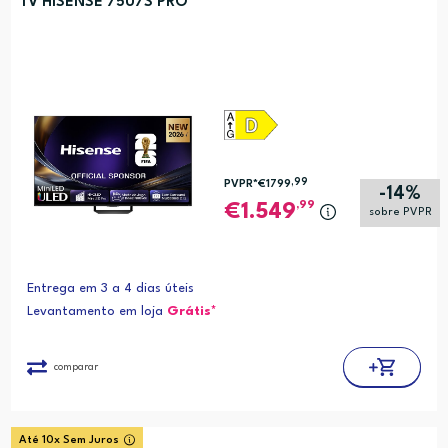
TV HISENSE 75U7S PRO
,99
PVPR*
€1799
-14%
,99
1.549
sobre PVPR
Entrega em 3 a 4 dias úteis
Levantamento em loja
Grátis*
comparar
Até 10x Sem Juros