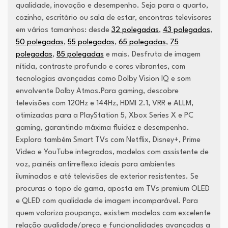
qualidade, inovação e desempenho. Seja para o quarto,
cozinha, escritório ou sala de estar, encontras televisores
em vários tamanhos: desde
32 polegadas
,
43 polegadas
,
50 polegadas
,
55 polegadas
,
65 polegadas
,
75
polegadas
,
85 polegadas
e mais. Desfruta de imagem
nítida, contraste profundo e cores vibrantes, com
tecnologias avançadas como Dolby Vision IQ e som
envolvente Dolby Atmos.Para gaming, descobre
televisões com 120Hz e 144Hz, HDMI 2.1, VRR e ALLM,
otimizadas para a PlayStation 5, Xbox Series X e PC
gaming, garantindo máxima fluidez e desempenho.
Explora também Smart TVs com Netflix, Disney+, Prime
Video e YouTube integrados, modelos com assistente de
voz, painéis antirreflexo ideais para ambientes
iluminados e até televisões de exterior resistentes. Se
procuras o topo de gama, aposta em TVs premium OLED
e QLED com qualidade de imagem incomparável. Para
quem valoriza poupança, existem modelos com excelente
relação qualidade/preço e funcionalidades avançadas a