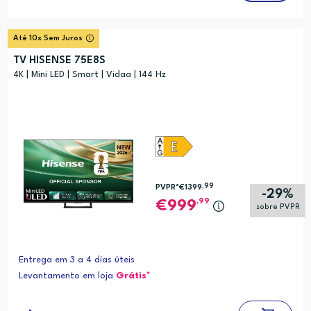
Até 10x Sem Juros
TV HISENSE 75E8S
4K | Mini LED | Smart | Vidaa | 144 Hz
,99
PVPR*
€1399
-29%
,99
999
sobre PVPR
Entrega em 3 a 4 dias úteis
Levantamento em loja
Grátis*