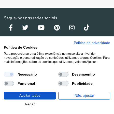
Segue-nos nas redes sociais
Política de privacidade
Política de Cookies
Lojas
Para proporcionar uma ótima experiência no nosso site a nivel de
navegação e personalização de conteúdos, utilizamos alguns Cookies. Para
mais informações sobre os cookies que utilizamos, veja em Ajustar.
Institucional
Necessário
Desempenho
Cartão RP-ON
Funcional
Publicidade
Aceitar todos
Não, ajustar
Campanhas
Filtros
Negar