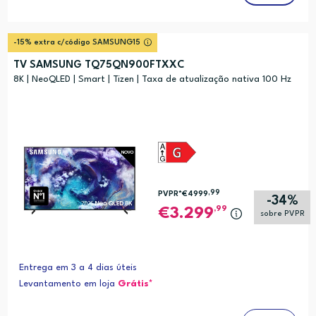
-15% extra c/código SAMSUNG15
TV SAMSUNG TQ75QN900FTXXC
8K | NeoQLED | Smart | Tizen | Taxa de atualização nativa 100 Hz
,99
PVPR*
€4999
-34%
,99
3.299
sobre PVPR
Entrega em 3 a 4 dias úteis
Levantamento em loja
Grátis*