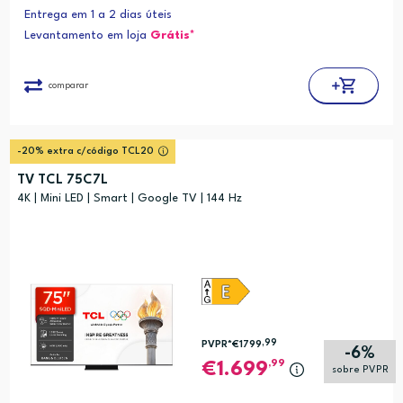
Entrega em 1 a 2 dias úteis
Levantamento em loja
Grátis*
comparar
-20% extra c/código TCL20
TV TCL 75C7L
4K | Mini LED | Smart | Google TV | 144 Hz
,99
PVPR*
€1799
-6%
,99
1.699
sobre PVPR