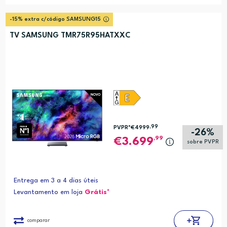
-15% extra c/código SAMSUNG15
TV SAMSUNG TMR75R95HATXXC
,99
PVPR*
€4999
-26%
,99
3.699
sobre PVPR
Entrega em 3 a 4 dias úteis
Levantamento em loja
Grátis*
comparar