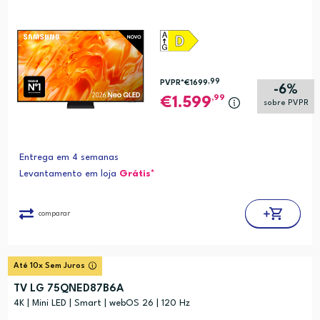
,99
PVPR*
€1699
-6%
,99
1.599
sobre PVPR
Entrega em 4 semanas
Levantamento em loja
Grátis*
comparar
Até 10x Sem Juros
TV LG 75QNED87B6A
4K | Mini LED | Smart | webOS 26 | 120 Hz