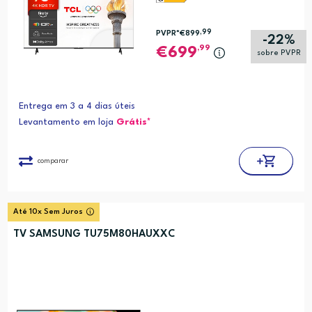
,99
PVPR*
€899
-22%
,99
699
sobre PVPR
Entrega em 3 a 4 dias úteis
Levantamento em loja
Grátis*
comparar
Até 10x Sem Juros
TV SAMSUNG TU75M80HAUXXC