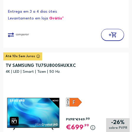
Entrega em 3 a 4 dias úteis
Levantamento em loja
Grátis*
comparar
Até 10x Sem Juros
TV SAMSUNG TU75U8005HUXXC
4K | LED | Smart | Tizen | 50 Hz
,99
PVPR*
€949
-26%
,99
699
sobre PVPR