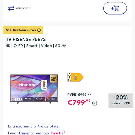
comparar
Até 10x Sem Juros
TV HISENSE 75E7S
4K | QLED | Smart | Vidaa | 60 Hz
,99
PVPR*
€999
-20%
,99
799
sobre PVPR
Entrega em 3 a 4 dias úteis
Levantamento em loja
Grátis*