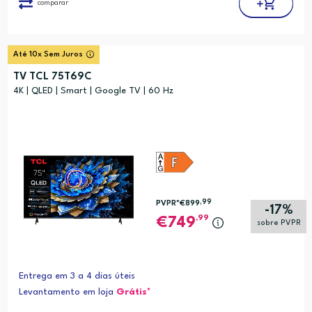
comparar
Até 10x Sem Juros
TV TCL 75T69C
4K | QLED | Smart | Google TV | 60 Hz
,99
PVPR*
€899
-17%
,99
749
sobre PVPR
Entrega em 3 a 4 dias úteis
Levantamento em loja
Grátis*