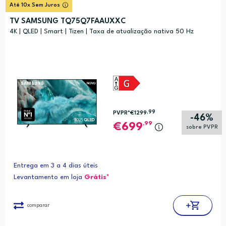
Até 10x Sem Juros
TV SAMSUNG TQ75Q7FAAUXXC
4K | QLED | Smart | Tizen | Taxa de atualização nativa 50 Hz
,99
PVPR*
€1299
-46%
,99
699
sobre PVPR
Entrega em 3 a 4 dias úteis
Levantamento em loja
Grátis*
comparar