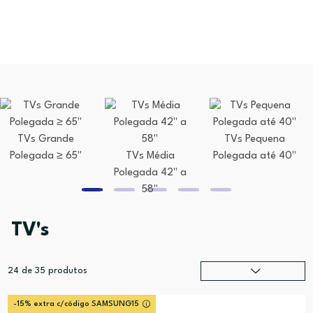
TVs Grande
TVs Pequena
Polegada ≥ 65''
TVs Média
Polegada até 40''
Polegada 42'' a
58''
TV's
24
de
35
produtos
Relevância
?
-15% extra c/código SAMSUNG15