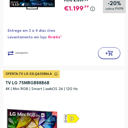
,99
PVPR*
€1499
-20%
,99
1.199
sobre PVPR
Entrega em 3 a 4 dias úteis
Levantamento em loja
Grátis*
comparar
OFERTA:
TV LG 32LQ630B6LA
TV LG 75MRGB88B6B
4K | Mini RGB | Smart | webOS 26 | 120 Hz