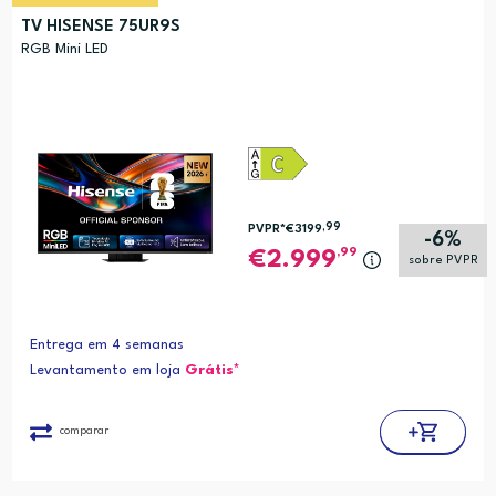
TV HISENSE 75UR9S
RGB Mini LED
,99
PVPR*
€3199
-6%
,99
2.999
sobre PVPR
Entrega em 4 semanas
Levantamento em loja
Grátis*
comparar