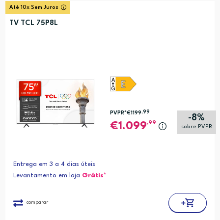
Até 10x Sem Juros
TV TCL 75P8L
,99
PVPR*
€1199
-8%
,99
1.099
sobre PVPR
Entrega em 3 a 4 dias úteis
Levantamento em loja
Grátis*
comparar