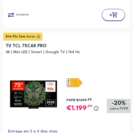
comparar
Até 10x Sem Juros
TV TCL 75C6K PRO
4K | Mini LED | Smart | Google TV | 144 Hz
,99
PVPR*
€1499
-20%
,99
1.199
sobre PVPR
Entrega em 3 a 4 dias úteis