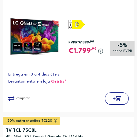
,99
PVPR*
€1899
-5%
,99
1.799
sobre PVPR
Entrega em 3 a 4 dias úteis
Levantamento em loja
Grátis*
comparar
-20% extra c/código TCL20
TV TCL 75C8L
4K | Mini-LED | Smart | Google TV | 144 Hz