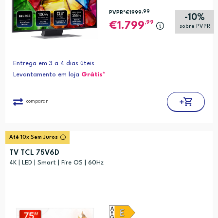
,99
PVPR*
€1999
-10%
,99
1.799
sobre PVPR
Entrega em 3 a 4 dias úteis
Levantamento em loja
Grátis*
comparar
Até 10x Sem Juros
TV TCL 75V6D
4K | LED | Smart | Fire OS | 60Hz