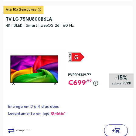
Até 10x Sem Juros
TV LG 75NU800B6LA
4K | DLED | Smart | webOS 26 | 60 Hz
,99
PVPR*
€819
-15%
,99
699
sobre PVPR
Entrega em 3 a 4 dias úteis
Levantamento em loja
Grátis*
comparar