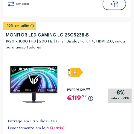
comparar
-10% em talão
MONITOR LED GAMING LG 25G523B-B
1920 x 1080 FHD | 200 Hz | 1 ms | Display Port 1.4, HDMI 2.0, saída
para auscultadores
,99
PVPR*
€129
-8%
,99
119
sobre PVPR
Entrega em 1 a 2 dias úteis
Levantamento em loja
Grátis*