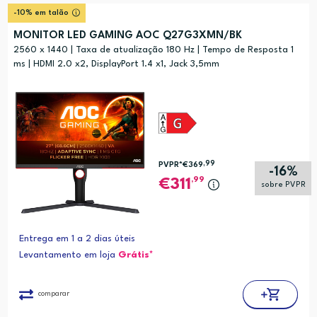
-10% em talão
MONITOR LED GAMING AOC Q27G3XMN/BK
2560 x 1440 | Taxa de atualização 180 Hz | Tempo de Resposta 1
ms | HDMI 2.0 x2, DisplayPort 1.4 x1, Jack 3,5mm
,99
PVPR*
€369
-16%
,99
311
sobre PVPR
Entrega em 1 a 2 dias úteis
Levantamento em loja
Grátis*
comparar