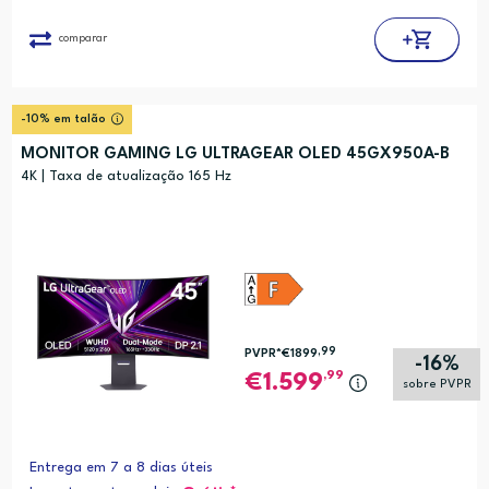
comparar
-10% em talão
MONITOR GAMING LG ULTRAGEAR OLED 45GX950A-B
4K | Taxa de atualização 165 Hz
,99
PVPR*
€1899
-16%
,99
1.599
sobre PVPR
Entrega em 7 a 8 dias úteis