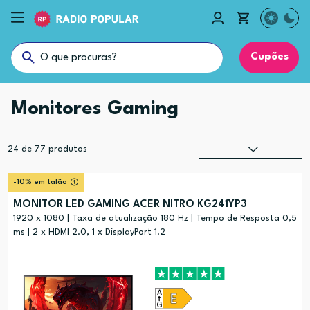
Cupões
Monitores Gaming
24
de
77
produtos
Relevância
?
-10% em talão
Preço (mais alto)
MONITOR LED GAMING ACER NITRO KG241YP3
Preço (mais baixo)
1920 x 1080 | Taxa de atualização 180 Hz | Tempo de Resposta 0,5
ms | 2 x HDMI 2.0, 1 x DisplayPort 1.2
Alfabética (A-Z)
Alfabética (Z-A)