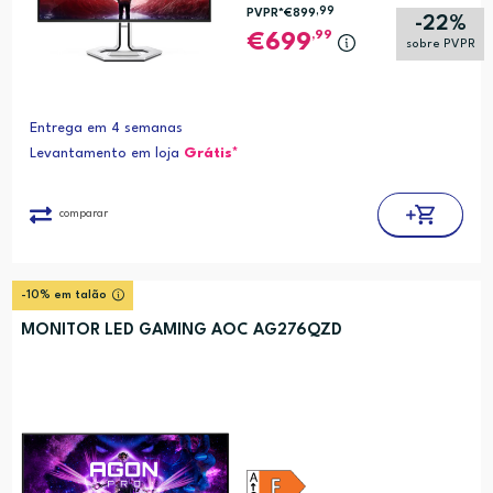
,99
PVPR*
€899
-22%
,99
699
sobre PVPR
Entrega em 4 semanas
Levantamento em loja
Grátis*
comparar
-10% em talão
MONITOR LED GAMING AOC AG276QZD