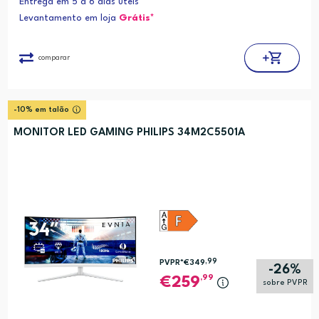
Entrega em 5 a 6 dias úteis
Levantamento em loja
Grátis*
comparar
-10% em talão
MONITOR LED GAMING PHILIPS 34M2C5501A
,99
PVPR*
€349
-26%
,99
259
sobre PVPR