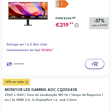
,99
PVPR*
€349
-37%
,99
219
sobre PVPR
Entrega em 1 a 2 dias úteis
Levantamento em loja
Grátis*
comparar
-10% em talão
MONITOR LED GAMING AOC CQ32G4VE
2560 x 1440 | Taxa de atualização 180 Hz | Tempo de Resposta 1
ms | 2x HDMI 2.0, 1x DisplayPort 1.2, Jack 3.5mm