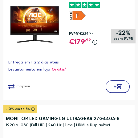
-22%
,99
PVPR*
€229
sobre PVPR
,99
179
Entrega em 1 a 2 dias úteis
Levantamento em loja
Grátis*
comparar
-10% em talão
MONITOR LED GAMING LG ULTRAGEAR 27G440A-B
1920 x 1080 (Full HD) | 240 Hz | 1 ms | HDMI e DisplayPort