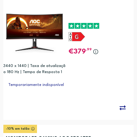
,99
379
3440 x 1440 | Taxa de atualizaçã
o 180 Hz | Tempo de Resposta 1
ms | HDMI 1.4 x2, DisplayPort 1.2 x
1, USB 3.0 x4
Temporariamente indisponível
-10% em talão