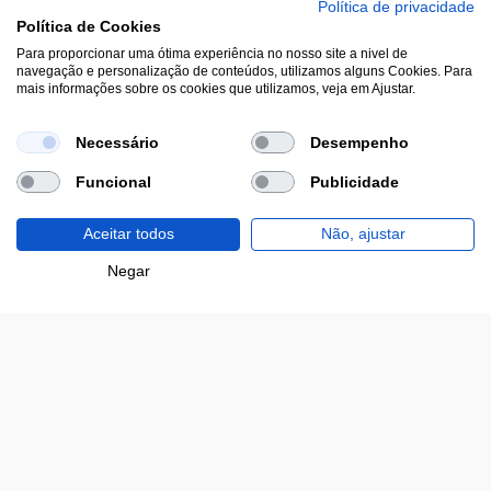
Política de privacidade
Política de Cookies
Para proporcionar uma ótima experiência no nosso site a nivel de
Área de Cliente
navegação e personalização de conteúdos, utilizamos alguns Cookies. Para
mais informações sobre os cookies que utilizamos, veja em Ajustar.
Estamos contigo
Necessário
Desempenho
Funcional
Publicidade
Opinião
Aceitar todos
Não, ajustar
Filtros
Negar
Modos de pagamento disponíveis