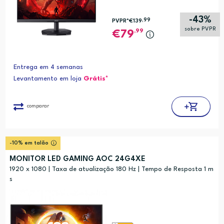
-43%
,99
PVPR*
€139
sobre PVPR
,99
79
Entrega em 4 semanas
Levantamento em loja
Grátis*
comparar
-10% em talão
MONITOR LED GAMING AOC 24G4XE
1920 x 1080 | Taxa de atualização 180 Hz | Tempo de Resposta 1 m
s