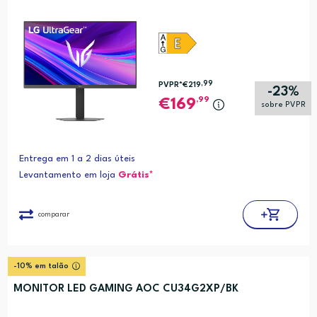
,99
PVPR*
€219
-23%
,99
169
sobre PVPR
Entrega em 1 a 2 dias úteis
Levantamento em loja
Grátis*
comparar
-10% em talão
MONITOR LED GAMING AOC CU34G2XP/BK