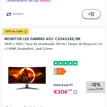
Levantamento em loja
Grátis*
comparar
-10% em talão
MONITOR LED GAMING AOC CU34G2XE/BK
3440 x 1440 | Taxa de atualização 144 Hz | Tempo de Resposta 1 m
s | HDMI, DisplayPort, Jack 3,5mm
-12%
,99
PVPR*
€349
sobre PVPR
,99
306