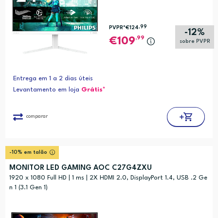
,99
PVPR*
€124
-12%
,99
109
sobre PVPR
Entrega em 1 a 2 dias úteis
Levantamento em loja
Grátis*
comparar
-10% em talão
MONITOR LED GAMING AOC C27G4ZXU
1920 x 1080 Full HD | 1 ms | 2X HDMI 2.0, DisplayPort 1.4, USB .2 Ge
n 1 (3.1 Gen 1)