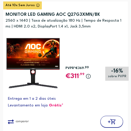
Até 10x Sem Juros
MONITOR LED GAMING AOC Q27G3XMN/BK
2560 x 1440 | Taxa de atualização 180 Hz | Tempo de Resposta 1
ms | HDMI 2.0 x2, DisplayPort 1.4 x1, Jack 3,5mm
,99
PVPR*
€369
-16%
,99
311
sobre PVPR
Entrega em 1 a 2 dias úteis
Levantamento em loja
Grátis*
comparar