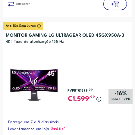
comparar
Até 10x Sem Juros
MONITOR GAMING LG ULTRAGEAR OLED 45GX950A-B
4K | Taxa de atualização 165 Hz
,99
PVPR*
€1899
-16%
,99
1.599
sobre PVPR
Entrega em 7 a 8 dias úteis
Levantamento em loja
Grátis*