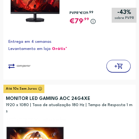
-43%
,99
PVPR*
€139
sobre PVPR
,99
79
Entrega em 4 semanas
Levantamento em loja
Grátis*
comparar
Até 10x Sem Juros
MONITOR LED GAMING AOC 24G4XE
1920 x 1080 | Taxa de atualização 180 Hz | Tempo de Resposta 1 m
s