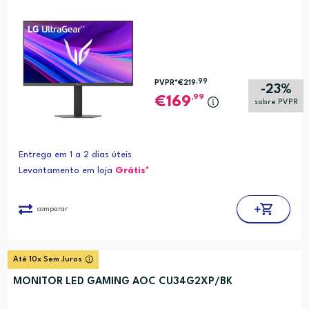
,99
PVPR*
€219
-23%
,99
169
sobre PVPR
Entrega em 1 a 2 dias úteis
Levantamento em loja
Grátis*
comparar
Até 10x Sem Juros
MONITOR LED GAMING AOC CU34G2XP/BK