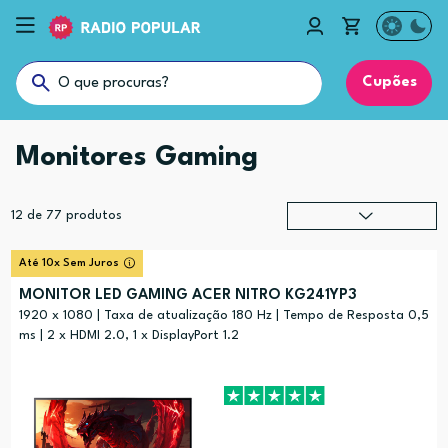
Cupões
Monitores Gaming
12
de
77
produtos
Relevância
?
Até 10x Sem Juros
Preço (mais alto)
MONITOR LED GAMING ACER NITRO KG241YP3
Preço (mais baixo)
1920 x 1080 | Taxa de atualização 180 Hz | Tempo de Resposta 0,5
ms | 2 x HDMI 2.0, 1 x DisplayPort 1.2
Alfabética (A-Z)
Alfabética (Z-A)