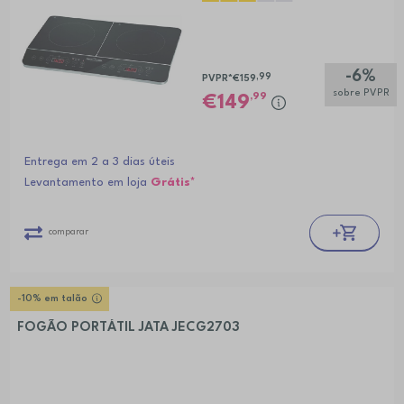
-6%
,99
PVPR*
€159
sobre PVPR
,99
149
Entrega em 2 a 3 dias úteis
Levantamento em loja
Grátis*
comparar
-10% em talão
FOGÃO PORTÁTIL JATA JECG2703