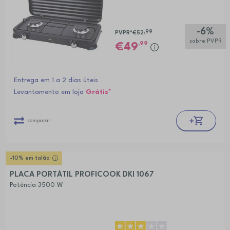
-6%
,99
PVPR*
€52
sobre PVPR
,99
49
Entrega em 1 a 2 dias úteis
Levantamento em loja
Grátis*
comparar
-10% em talão
PLACA PORTÁTIL PROFICOOK DKI 1067
Potência 3500 W