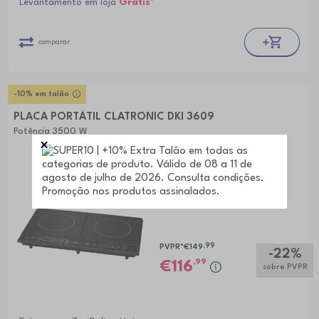
Levantamento em loja
Grátis*
comparar
-10% em talão
PLACA PORTÁTIL CLATRONIC DKI 3609
Potência 3500 W
,99
PVPR*
€149
-22%
,99
116
sobre PVPR