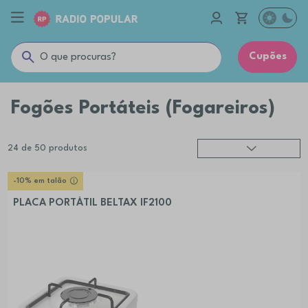
Cupões
Fogões Portáteis (Fogareiros)
24
de
50
produtos
Relevância
?
-10% em talão
Preço (mais alto)
PLACA PORTÁTIL BELTAX IF2100
Preço (mais baixo)
Alfabética (A-Z)
Alfabética (Z-A)