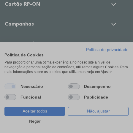
Cartão RP-ON
Campanhas
Compra Online
Política de privacidade
Política de Cookies
Para proporcionar uma ótima experiência no nosso site a nivel de
Área de Cliente
navegação e personalização de conteúdos, utilizamos alguns Cookies. Para
mais informações sobre os cookies que utilizamos, veja em Ajustar.
Estamos contigo
Necessário
Desempenho
Funcional
Publicidade
Opinião
Aceitar todos
Não, ajustar
Filtros
Negar
Modos de pagamento disponíveis