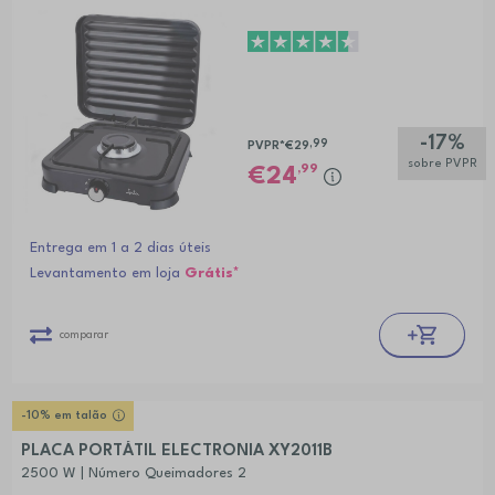
-17%
,99
PVPR*
€29
sobre PVPR
,99
24
Entrega em 1 a 2 dias úteis
Levantamento em loja
Grátis*
comparar
-10% em talão
PLACA PORTÁTIL ELECTRONIA XY2011B
2500 W | Número Queimadores 2