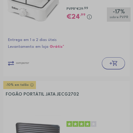
,99
PVPR*
€29
-17%
,99
24
sobre PVPR
Entrega em 1 a 2 dias úteis
Levantamento em loja
Grátis*
comparar
-10% em talão
FOGÃO PORTÁTIL JATA JECG2702