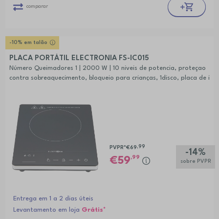
comparar
-10% em talão
PLACA PORTÁTIL ELECTRONIA FS-IC015
Número Queimadores 1 | 2000 W | 10 niveis de potencia, proteçao
contra sobreaquecimento, bloqueio para crianças, 1disco, placa de i
nduçao portatil
,99
PVPR*
€69
-14%
,99
59
sobre PVPR
Entrega em 1 a 2 dias úteis
Levantamento em loja
Grátis*