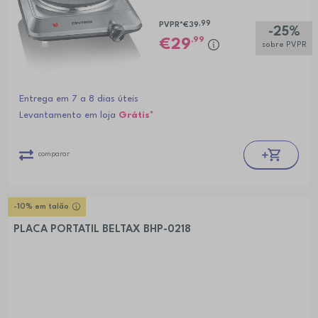
,99
PVPR*
€39
-25%
,99
29
sobre PVPR
Entrega em 7 a 8 dias úteis
Levantamento em loja
Grátis*
comparar
-10% em talão
PLACA PORTATIL BELTAX BHP-0218